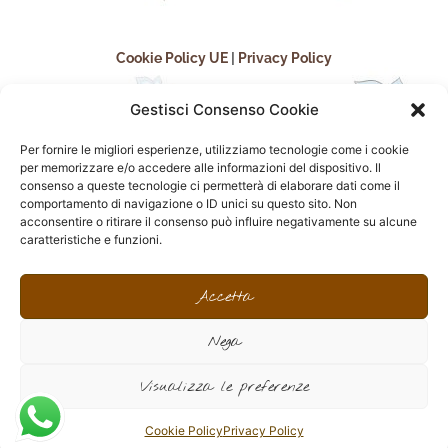
Cookie Policy UE
|
Privacy Policy
Gestisci Consenso Cookie
Per fornire le migliori esperienze, utilizziamo tecnologie come i cookie
per memorizzare e/o accedere alle informazioni del dispositivo. Il
consenso a queste tecnologie ci permetterà di elaborare dati come il
comportamento di navigazione o ID unici su questo sito. Non
acconsentire o ritirare il consenso può influire negativamente su alcune
seguici sui social
caratteristiche e funzioni.
F
I
P
F
a
n
i
l
Accetta
c
s
n
i
e
t
t
c
Nega
b
a
e
k
o
g
r
r
sito realizzato da
Effegweb
o
r
e
Visualizza le preferenze
k
a
s
-
m
t
f
Cookie Policy
Privacy Policy