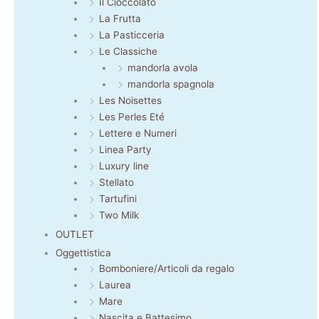
Il Cioccolato
La Frutta
La Pasticceria
Le Classiche
mandorla avola
mandorla spagnola
Les Noisettes
Les Perles Eté
Lettere e Numeri
Linea Party
Luxury line
Stellato
Tartufini
Two Milk
OUTLET
Oggettistica
Bomboniere/Articoli da regalo
Laurea
Mare
Nascita e Battesimo