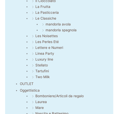
Il Cioccolato
La Frutta
La Pasticceria
Le Classiche
mandorla avola
mandorla spagnola
Les Noisettes
Les Perles Eté
Lettere e Numeri
Linea Party
Luxury line
Stellato
Tartufini
Two Milk
OUTLET
Oggettistica
Bomboniere/Articoli da regalo
Laurea
Mare
Nascita e Battesimo