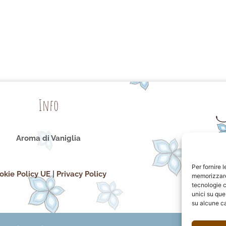
Info
Aroma di Vaniglia
Per fornire 
okie Policy UE
|
Privacy Policy
memorizzare 
tecnologie c
unici su que
su alcune ca