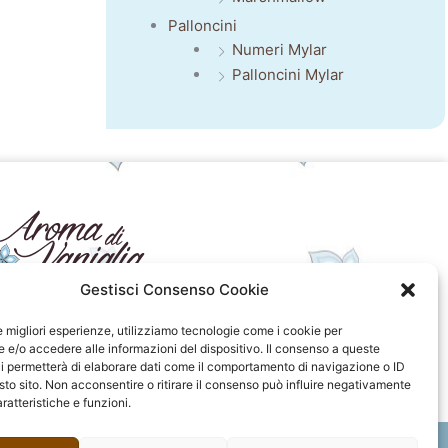
Palloncini
Numeri Mylar
Palloncini Mylar
Gestisci Consenso Cookie
seguici sui social
le migliori esperienze, utilizziamo tecnologie come i cookie per
e/o accedere alle informazioni del dispositivo. Il consenso a queste
F
I
P
F
i permetterà di elaborare dati come il comportamento di navigazione o ID
a
n
i
l
sto sito. Non acconsentire o ritirare il consenso può influire negativamente
c
s
n
i
ratteristiche e funzioni.
e
t
t
c
b
a
e
k
o
g
r
r