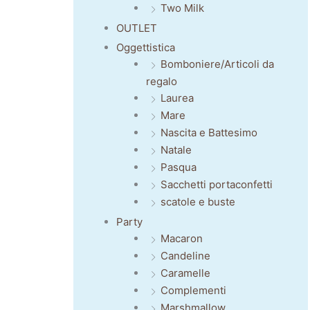
Two Milk
OUTLET
Oggettistica
Bomboniere/Articoli da
regalo
Laurea
Mare
Nascita e Battesimo
Natale
Pasqua
Sacchetti portaconfetti
scatole e buste
Party
Macaron
Candeline
Caramelle
Complementi
Marshmallow