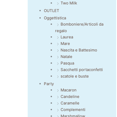
Two Milk
OUTLET
Oggettistica
Bomboniere/Articoli da
regalo
Laurea
Mare
Nascita e Battesimo
Natale
Pasqua
Sacchetti portaconfetti
scatole e buste
Party
Macaron
Candeline
Caramelle
Complementi
Marshmallow