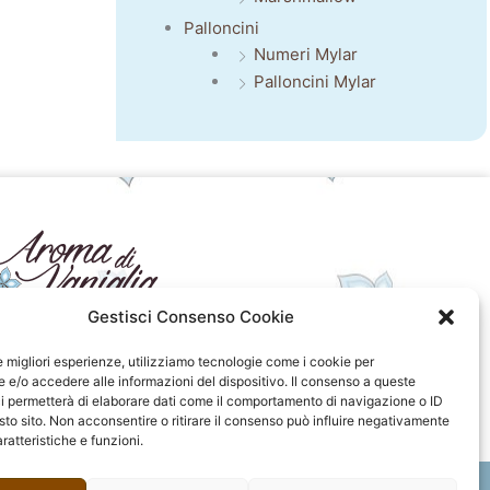
Palloncini
Numeri Mylar
Palloncini Mylar
Gestisci Consenso Cookie
seguici sui social
le migliori esperienze, utilizziamo tecnologie come i cookie per
e/o accedere alle informazioni del dispositivo. Il consenso a queste
F
I
P
F
i permetterà di elaborare dati come il comportamento di navigazione o ID
a
n
i
l
sto sito. Non acconsentire o ritirare il consenso può influire negativamente
c
s
n
i
ratteristiche e funzioni.
e
t
t
c
b
a
e
k
o
g
r
r