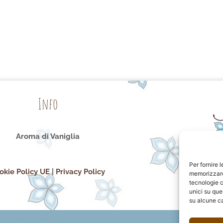
Info
Aroma di Vaniglia
Per fornire 
okie Policy UE
|
Privacy Policy
memorizzare 
tecnologie c
unici su que
su alcune ca