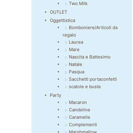
Two Milk
OUTLET
Oggettistica
Bomboniere/Articoli da
regalo
Laurea
Mare
Nascita e Battesimo
Natale
Pasqua
Sacchetti portaconfetti
scatole e buste
Party
Macaron
Candeline
Caramelle
Complementi
Marshmallow