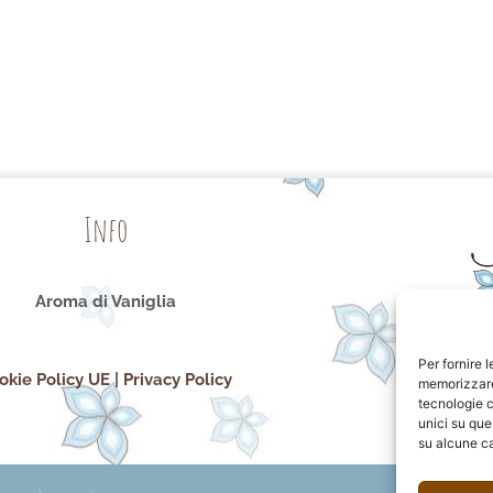
Info
Aroma di Vaniglia
Per fornire 
okie Policy UE
|
Privacy Policy
memorizzare 
tecnologie c
unici su que
su alcune ca