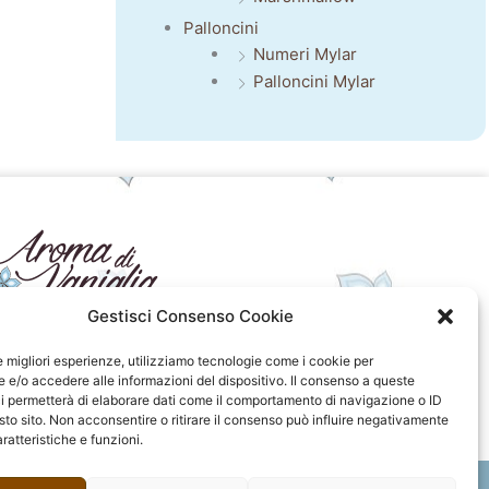
Palloncini
Numeri Mylar
Palloncini Mylar
Gestisci Consenso Cookie
seguici sui social
le migliori esperienze, utilizziamo tecnologie come i cookie per
e/o accedere alle informazioni del dispositivo. Il consenso a queste
F
I
P
F
i permetterà di elaborare dati come il comportamento di navigazione o ID
a
n
i
l
sto sito. Non acconsentire o ritirare il consenso può influire negativamente
c
s
n
i
ratteristiche e funzioni.
e
t
t
c
b
a
e
k
o
g
r
r