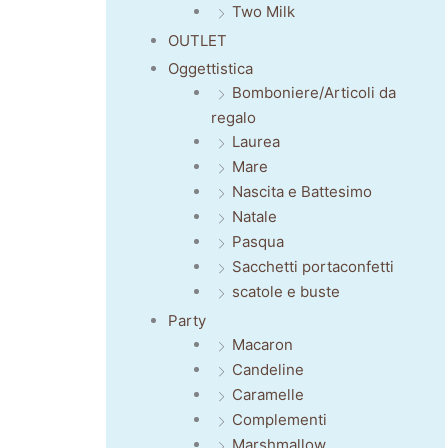
Two Milk
OUTLET
Oggettistica
Bomboniere/Articoli da
regalo
Laurea
Mare
Nascita e Battesimo
Natale
Pasqua
Sacchetti portaconfetti
scatole e buste
Party
Macaron
Candeline
Caramelle
Complementi
Marshmallow