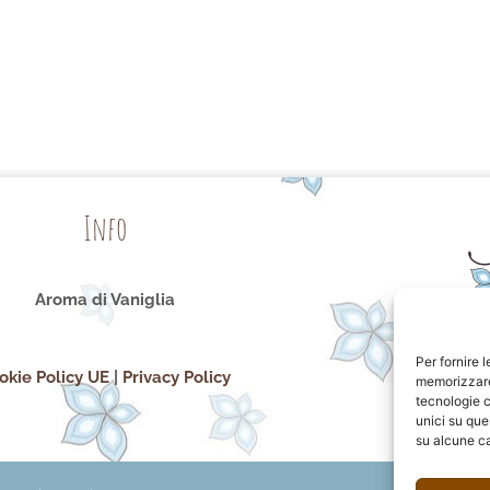
Info
Aroma di Vaniglia
Per fornire 
okie Policy UE
|
Privacy Policy
memorizzare 
tecnologie c
unici su que
su alcune ca