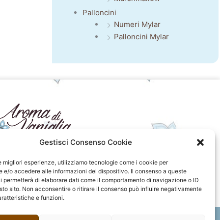
Palloncini
Numeri Mylar
Palloncini Mylar
Gestisci Consenso Cookie
seguici sui social
le migliori esperienze, utilizziamo tecnologie come i cookie per
e/o accedere alle informazioni del dispositivo. Il consenso a queste
F
I
P
F
i permetterà di elaborare dati come il comportamento di navigazione o ID
a
n
i
l
sto sito. Non acconsentire o ritirare il consenso può influire negativamente
c
s
n
i
ratteristiche e funzioni.
e
t
t
c
b
a
e
k
o
g
r
r