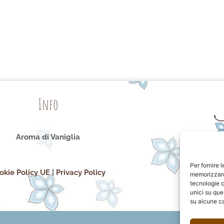
Info
Aroma di Vaniglia
Per fornire 
okie Policy UE
|
Privacy Policy
memorizzare 
tecnologie c
unici su que
su alcune ca