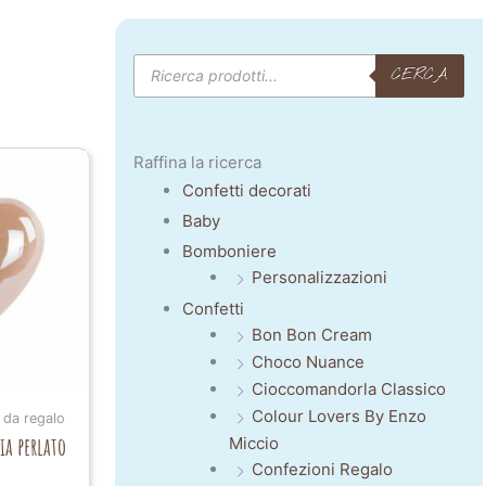
Products
CERCA
search
Raffina la ricerca
Confetti decorati
Baby
Bomboniere
Personalizzazioni
Confetti
Bon Bon Cream
Choco Nuance
Cioccomandorla Classico
Colour Lovers By Enzo
 da regalo
ia perlato
Miccio
Confezioni Regalo