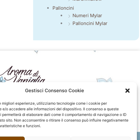
Palloncini
Numeri Mylar
Palloncini Mylar
Gestisci Consenso Cookie
seguici sui social
le migliori esperienze, utilizziamo tecnologie come i cookie per
e/o accedere alle informazioni del dispositivo. Il consenso a queste
F
I
P
F
i permetterà di elaborare dati come il comportamento di navigazione o ID
a
n
i
l
sto sito. Non acconsentire o ritirare il consenso può influire negativamente
c
s
n
i
ratteristiche e funzioni.
e
t
t
c
b
a
e
k
o
g
r
r