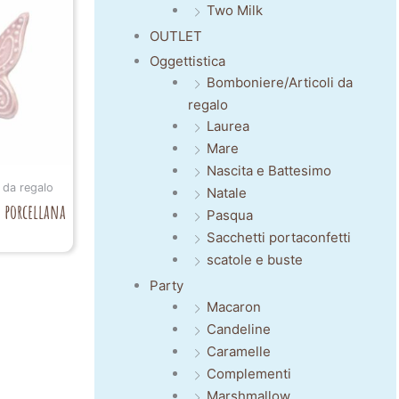
Two Milk
OUTLET
Oggettistica
Bomboniere/Articoli da
regalo
Laurea
Mare
Nascita e Battesimo
 da regalo
Natale
 porcellana
Pasqua
Sacchetti portaconfetti
scatole e buste
Party
Macaron
Candeline
Caramelle
Complementi
Marshmallow