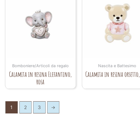
Bomboniere/Articoli da regalo
Nascita e Battesimo
Calamita in resina Elefantino,
Calamita in resina orsetto,
rosa
1
2
3
→