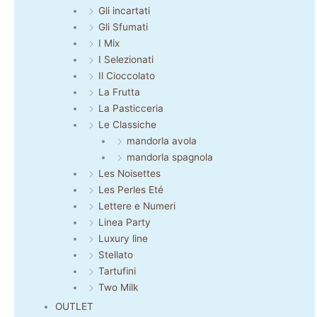
Gli incartati
Gli Sfumati
I Mix
I Selezionati
Il Cioccolato
La Frutta
La Pasticceria
Le Classiche
mandorla avola
mandorla spagnola
Les Noisettes
Les Perles Eté
Lettere e Numeri
Linea Party
Luxury line
Stellato
Tartufini
Two Milk
OUTLET