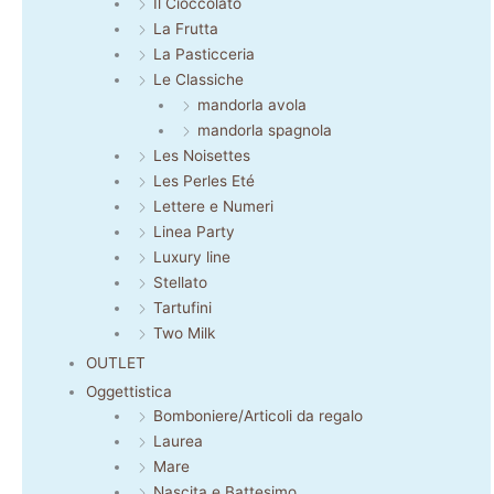
Il Cioccolato
La Frutta
La Pasticceria
Le Classiche
mandorla avola
mandorla spagnola
Les Noisettes
Les Perles Eté
Lettere e Numeri
Linea Party
Luxury line
Stellato
Tartufini
Two Milk
OUTLET
Oggettistica
Bomboniere/Articoli da regalo
Laurea
Mare
Nascita e Battesimo