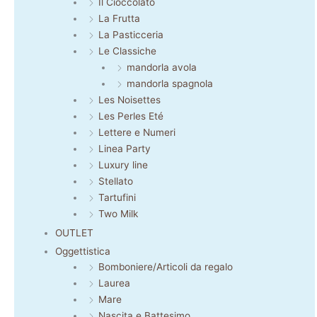
Il Cioccolato
La Frutta
La Pasticceria
Le Classiche
mandorla avola
mandorla spagnola
Les Noisettes
Les Perles Eté
Lettere e Numeri
Linea Party
Luxury line
Stellato
Tartufini
Two Milk
OUTLET
Oggettistica
Bomboniere/Articoli da regalo
Laurea
Mare
Nascita e Battesimo