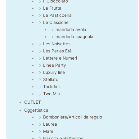
Il Cioccolato
La Frutta
La Pasticceria
Le Classiche
mandorla avola
mandorla spagnola
Les Noisettes
Les Perles Eté
Lettere e Numeri
Linea Party
Luxury line
Stellato
Tartufini
Two Milk
OUTLET
Oggettistica
Bomboniere/Articoli da regalo
Laurea
Mare
Nascita e Battesimo