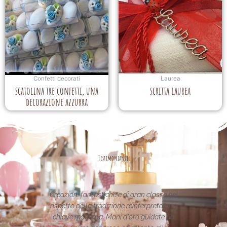
Confetti decorati
Laurea
scatolina tre confetti, una
scritta laurea
decorazione azzurra
Testimonianze
ran classe nel
Le creazioni sono fantastiche e
nterpretata in
uniche..raffinate eleganti....complimenti
o guidate da
per la vostra pagina,piena di idee!grazie