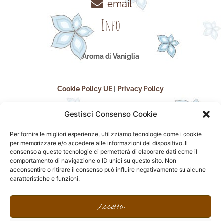
email
Info
Aroma di Vaniglia
Cookie Policy UE
|
Privacy Policy
Gestisci Consenso Cookie
Per fornire le migliori esperienze, utilizziamo tecnologie come i cookie
per memorizzare e/o accedere alle informazioni del dispositivo. Il
consenso a queste tecnologie ci permetterà di elaborare dati come il
comportamento di navigazione o ID unici su questo sito. Non
acconsentire o ritirare il consenso può influire negativamente su alcune
seguici sui social
caratteristiche e funzioni.
F
I
P
F
a
n
i
l
Accetta
c
s
n
i
e
t
t
c