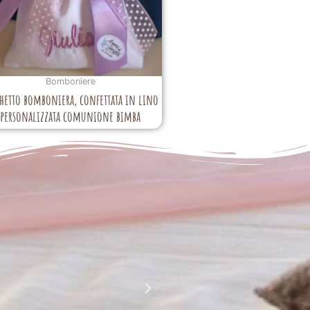
Bomboniere
hetto bomboniera, confettata in lino
personalizzata comunione bimba
La perfezione e l' armonia che è palese nei tuoi lavori
Complimenti davvero!!!!
Giusy Rizzo