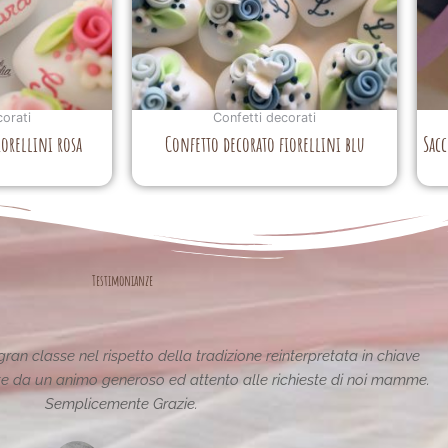
corati
Confetti decorati
iorellini rosa
Confetto decorato fiorellini blu
Sacc
Testimonianze
tiche e uniche..raffinate eleganti....complimenti per la vostra
pagina,piena di idee!grazie
Maria Teresa Masela