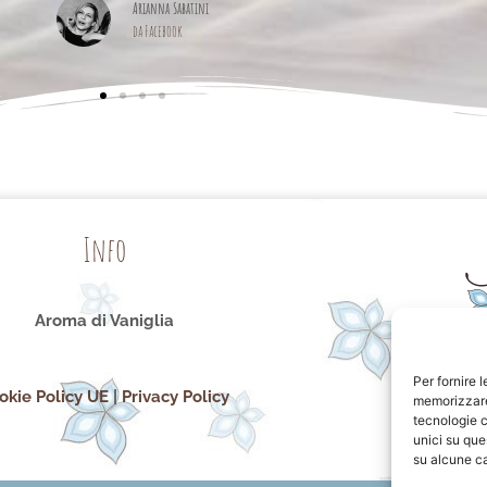
da Facebook
Info
Aroma di Vaniglia
Per fornire 
okie Policy UE
|
Privacy Policy
memorizzare 
tecnologie c
unici su que
su alcune ca