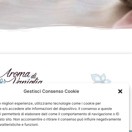
da Facebook
Gestisci Consenso Cookie
seguici sui social
le migliori esperienze, utilizziamo tecnologie come i cookie per
e/o accedere alle informazioni del dispositivo. Il consenso a queste
F
I
P
F
i permetterà di elaborare dati come il comportamento di navigazione o ID
a
n
i
l
sto sito. Non acconsentire o ritirare il consenso può influire negativamente
c
s
n
i
ratteristiche e funzioni.
e
t
t
c