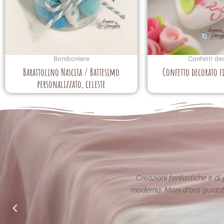
Bomboniere
Confetti de
Barattolino Nascita / Battesimo
Confetto decorato f
personalizzato, celeste
ione reinterpretata in chiave
Le creazioni sono fantas
alle richieste di noi mamme.