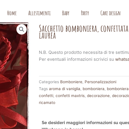
Home
Allestimenti
Baby
Party
Cake design
Sacchetto bomboniera, confettata
laurea
N.B. Questo prodotto necessita di tre settim
Per eventuali informazioni scrivici su
whats
Categories
Bomboniere
,
Personalizzazioni
Tags
aroma di vaniglia
,
bomboniera
,
bomboniera
confetti
,
confetti maxtris
,
decorazione
,
decorazi
ricamato
Se desideri maggiori informazioni su ques