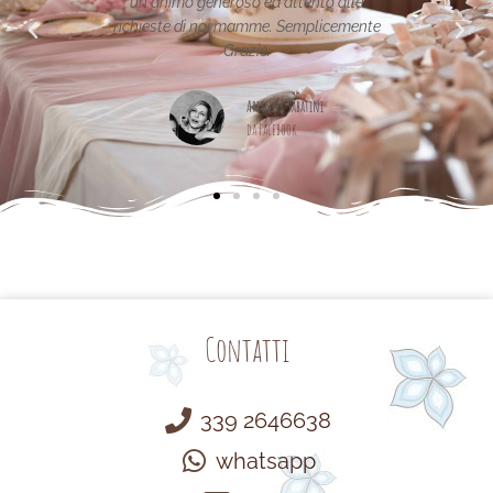
 generoso ed attento alle
i noi mamme. Semplicemente
Maria Teresa Masela
Grazie.
da Facebook
Arianna Sabatini
da Facebook
Contatti
339 2646638
whatsapp