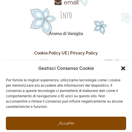
email
Info
Aroma di Vaniglia
Cookie Policy UE
|
Privacy Policy
Gestisci Consenso Cookie
Per fornire le migliori esperienze, utilizziamo tecnologie come i cookie
per memorizzare e/o accedere alle informazioni del dispositivo. Il
consenso a queste tecnologie ci permetterà di elaborare dati come il
comportamento di navigazione o ID unici su questo sito. Non
acconsentire o ritirare il consenso può influire negativamente su alcune
seguici sui social
caratteristiche e funzioni.
F
I
P
F
a
n
i
l
Accetta
c
s
n
i
e
t
t
c