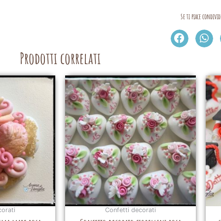
Se ti piace condivid
Prodotti correlati
corati
Confetti decorati