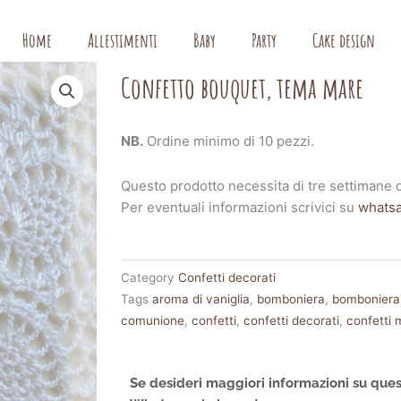
Home
Allestimenti
Baby
Party
Cake design
Confetto bouquet, tema mare
NB.
Ordine minimo di 10 pezzi.
Questo prodotto necessita di tre settimane d
Per eventuali informazioni scrivici su
whats
Category
Confetti decorati
Tags
aroma di vaniglia
,
bomboniera
,
bomboniera
comunione
,
confetti
,
confetti decorati
,
confetti 
Se desideri maggiori informazioni su ques