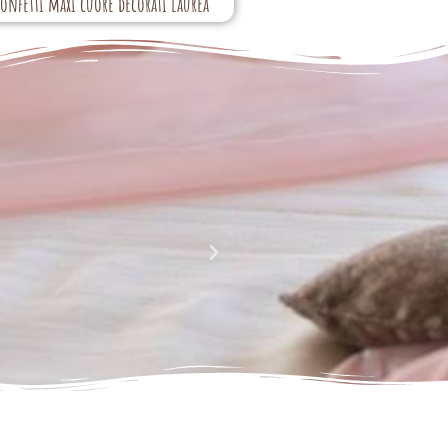
confetti maxi cuore decorati laurea
La perfezione e l' armonia che è palese nei tuoi lavori
Complimenti davvero!!!!
Giusy Rizzo
da Facebook