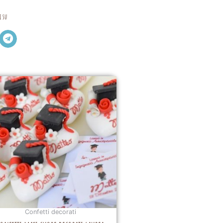
i su
Confetti decorati