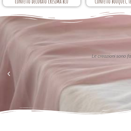
confetto decorato cresima blu
Confetto bouquet, t
ione reinterpretata in chiave
Le creazioni sono fantas
alle richieste di noi mamme.