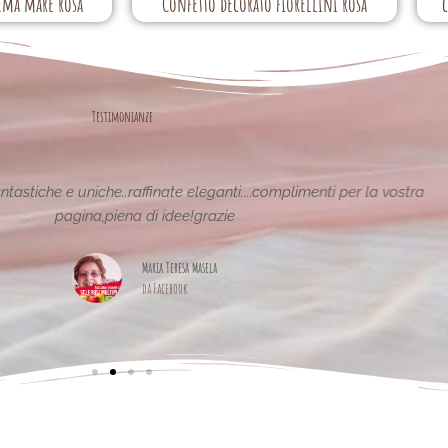
ema mare rosa
Confetto decorato fiorellini rosa
Testimonianze
tiche e uniche..raffinate eleganti....complimenti per la vostra
pagina,piena di idee!grazie
Maria Teresa Masela
da Facebook