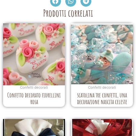
Prodotti correlati
Confetti decorati
Confetti decorati
Confetto decorato fiorellini
scatolina tre confetti, una
rosa
decorazione nascita celeste