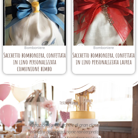
Bomboniere
Bomboniere
Sacchetto bomboniera, confettata
Sacchetto bomboniera, confettata
in lino personalizzata
in lino personalizzata laurea
comunione bimbo
Testimonianze
ntastiche e di gran classe nel
Le creazioni sono fantastiche 
a tradizione reinterpretata in
uniche..raffinate eleganti....compli