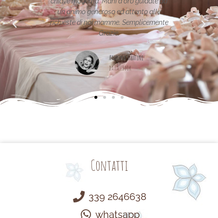
rna. Mani d'oro guidate da
per la vostra pagina,piena di idee!g
 generoso ed attento alle
i noi mamme. Semplicemente
Maria Teresa Masela
Grazie.
da Facebook
Arianna Sabatini
da Facebook
Contatti
339 2646638
whatsapp