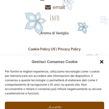
email
Info
Aroma di Vaniglia
Cookie Policy UE
|
Privacy Policy
Gestisci Consenso Cookie
Per fornire le migliori esperienze, utilizziamo tecnologie come i cookie
per memorizzare e/o accedere alle informazioni del dispositivo. Il
consenso a queste tecnologie ci permetterà di elaborare dati come il
comportamento di navigazione o ID unici su questo sito. Non
acconsentire o ritirare il consenso può influire negativamente su alcune
seguici sui social
caratteristiche e funzioni.
F
I
P
F
a
n
i
l
Accetta