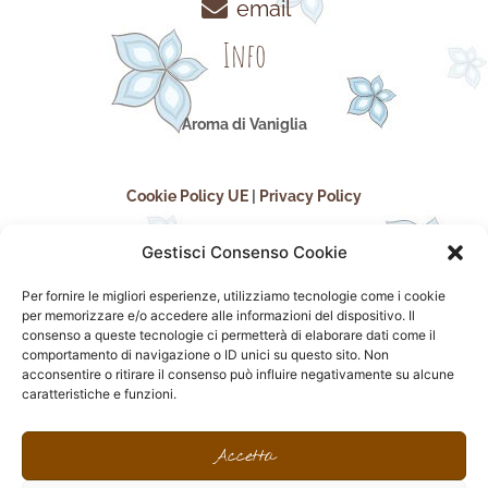
email
Info
Aroma di Vaniglia
Cookie Policy UE
|
Privacy Policy
Gestisci Consenso Cookie
Per fornire le migliori esperienze, utilizziamo tecnologie come i cookie
per memorizzare e/o accedere alle informazioni del dispositivo. Il
consenso a queste tecnologie ci permetterà di elaborare dati come il
comportamento di navigazione o ID unici su questo sito. Non
acconsentire o ritirare il consenso può influire negativamente su alcune
seguici sui social
caratteristiche e funzioni.
F
I
P
F
a
n
i
l
Accetta
c
s
n
i
e
t
t
c