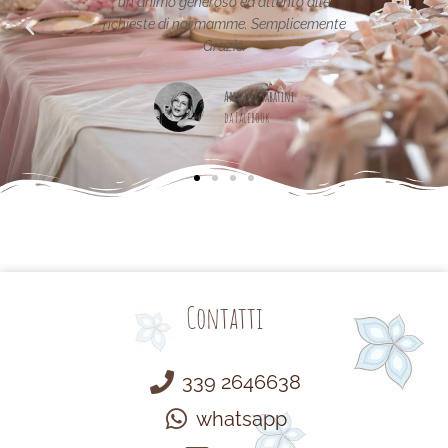
o alle
icemente
Maria Teresa Masela
da Facebook
Contatti
339 2646638
whatsapp