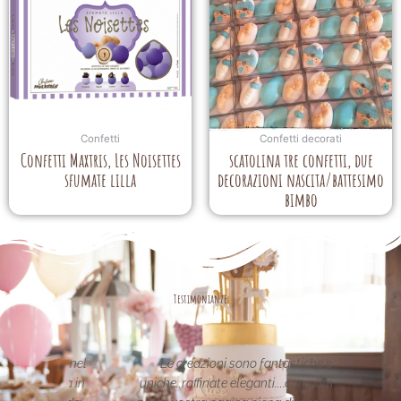
Confetti
Confetti decorati
Confetti Maxtris, Les Noisettes
scatolina tre confetti, due
sfumate lilla
decorazioni nascita/battesimo
bimbo
Testimonianze
asse nel
Le creazioni sono fantastiche e
La per
etata in
uniche..raffinate eleganti....complimenti
nei 