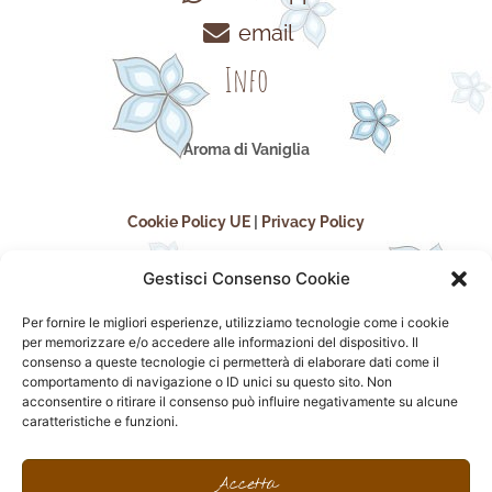
email
Info
Aroma di Vaniglia
Cookie Policy UE
|
Privacy Policy
Gestisci Consenso Cookie
Per fornire le migliori esperienze, utilizziamo tecnologie come i cookie
per memorizzare e/o accedere alle informazioni del dispositivo. Il
consenso a queste tecnologie ci permetterà di elaborare dati come il
comportamento di navigazione o ID unici su questo sito. Non
acconsentire o ritirare il consenso può influire negativamente su alcune
seguici sui social
caratteristiche e funzioni.
F
I
P
F
a
n
i
l
Accetta