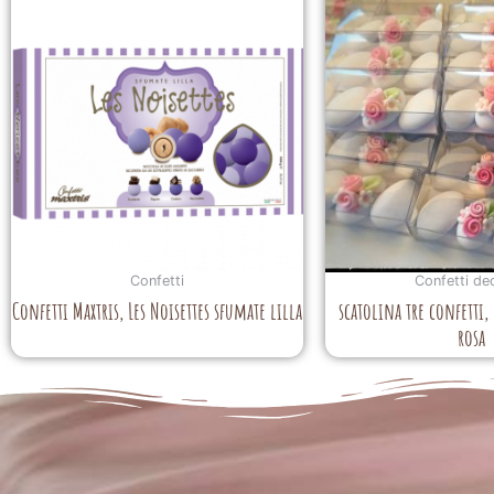
Confetti
Confetti de
Confetti Maxtris, Les Noisettes sfumate lilla
scatolina tre confetti
rosa