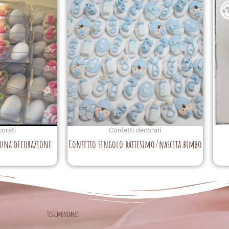
corati
Confetti decorati
, una decorazione
Confetto singolo battesimo/nascita bimbo
Testimonianze