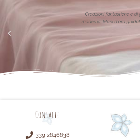
n classe nel rispetto della tradizione reinterpretata in chiave
a un animo generoso ed attento alle richieste di noi mamme.
Semplicemente Grazie.
Arianna Sabatini
da Facebook
Contatti
339 2646638