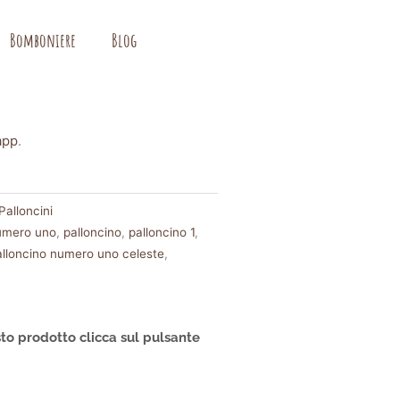
Bomboniere
Blog
app
.
Palloncini
umero uno
,
palloncino
,
palloncino 1
,
alloncino numero uno celeste
,
to prodotto clicca sul pulsante