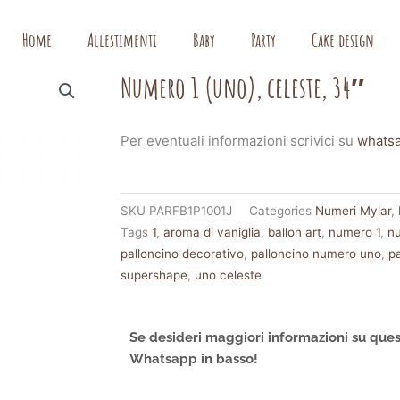
Home
Allestimenti
Baby
Party
Cake design
Numero 1 (uno), celeste, 34″
Per eventuali informazioni scrivici su
whats
SKU
PARFB1P1001J
Categories
Numeri Mylar
,
Tags
1
,
aroma di vaniglia
,
ballon art
,
numero 1
,
n
palloncino decorativo
,
palloncino numero uno
,
p
supershape
,
uno celeste
Se desideri maggiori informazioni su ques
Whatsapp in basso!