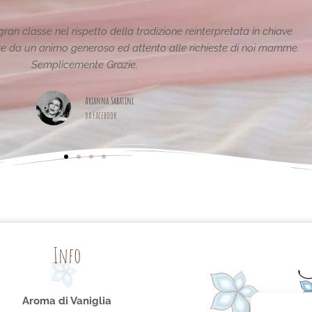
Le creazioni sono fantastiche e uniche..raffinate eleganti..
pagina,piena di idee!grazie
Maria Teresa Masela
da Facebook
Info
Aroma di Vaniglia