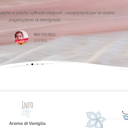
tiche e uniche..raffinate eleganti....complimenti per la vostra
pagina,piena di idee!grazie
Maria Teresa Masela
da Facebook
Info
Aroma di Vaniglia