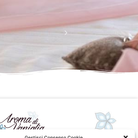
La perfezione e l' armonia che è palese nei tuoi lavori
Complimenti davvero!!!!
Giusy Rizzo
da Facebook
Gestisci Consenso Cookie