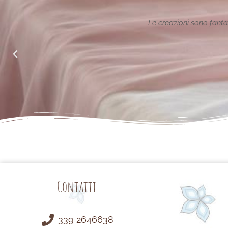
ione reinterpretata in chiave
Le creazioni sono fantas
alle richieste di noi mamme.
Contatti
339 2646638