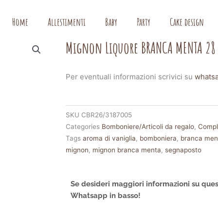
Home
Allestimenti
Baby
Party
Cake design
Mignon Liquore BRANCA MENTA 28 
Per eventuali informazioni scrivici su
whats
SKU
CBR26/3187005
Categories
Bomboniere/Articoli da regalo
,
Compl
Tags
aroma di vaniglia
,
bomboniera
,
branca men
mignon
,
mignon branca menta
,
segnaposto
Se desideri maggiori informazioni su ques
Whatsapp in basso!