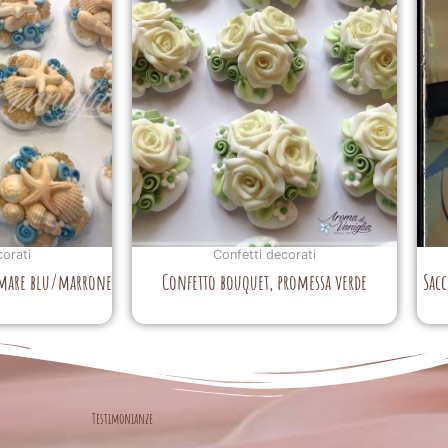
corati
Confetti decorati
 mare blu/marrone
Confetto bouquet, promessa verde
Sacc
Testimonianze