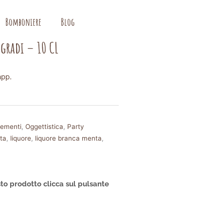
Bomboniere
Blog
gradi – 10 CL
app.
ementi
,
Oggettistica
,
Party
ta
,
liquore
,
liquore branca menta
,
to prodotto clicca sul pulsante