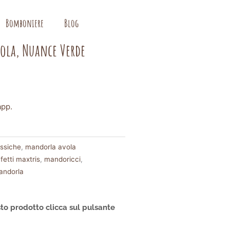
Bomboniere
Blog
vola, Nuance Verde
app.
assiche
,
mandorla avola
fetti maxtris
,
mandoricci
,
andorla
to prodotto clicca sul pulsante