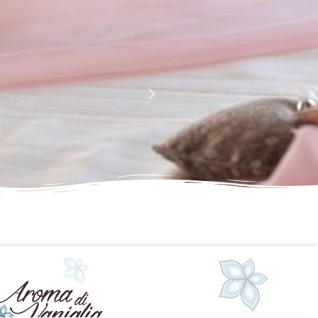
La perfezione e l' armonia che è palese nei tuoi lavori
Complimenti davvero!!!!
Giusy Rizzo
da Facebook