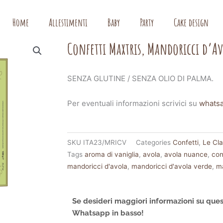
Home
Allestimenti
Baby
Party
Cake design
Confetti Maxtris, Mandoricci d’A
SENZA GLUTINE / SENZA OLIO DI PALMA.
Per eventuali informazioni scrivici su
whats
SKU
ITA23/MRICV
Categories
Confetti
,
Le Cl
Tags
aroma di vaniglia
,
avola
,
avola nuance
,
con
mandoricci d'avola
,
mandoricci d'avola verde
,
m
Se desideri maggiori informazioni su ques
Whatsapp in basso!