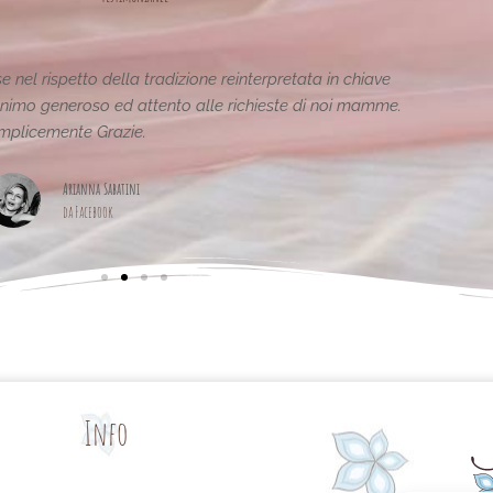
tiche e uniche..raffinate eleganti....complimenti per la vostra
pagina,piena di idee!grazie
Maria Teresa Masela
da Facebook
Info