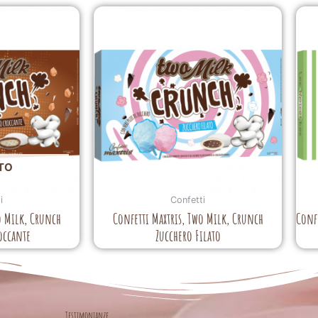
TO
i
Confetti
o Milk, Crunch
Confetti Maxtris, Two Milk, Crunch
Confe
occante
Zucchero Filato
Testimonianze