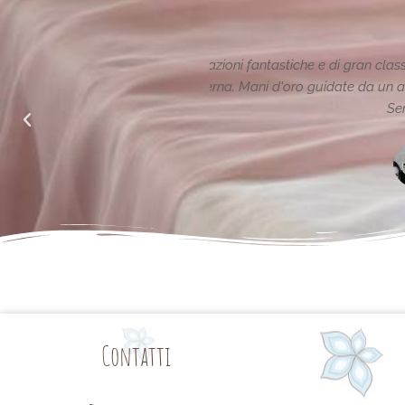
ione reinterpretata in chiave
Le creazioni sono fantas
alle richieste di noi mamme.
Contatti