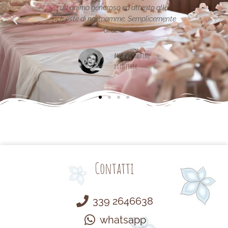
neroso ed attento alle
noi mamme. Semplicemente
Maria Teresa Masela
Grazie.
da Facebook
Arianna Sabatini
da Facebook
Contatti
339 2646638
whatsapp