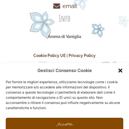
email
Info
Aroma di Vaniglia
Cookie Policy UE
|
Privacy Policy
Gestisci Consenso Cookie
Per fornire le migliori esperienze, utilizziamo tecnologie come i cookie
per memorizzare e/o accedere alle informazioni del dispositivo. Il
consenso a queste tecnologie ci permetterà di elaborare dati come il
comportamento di navigazione o ID unici su questo sito. Non
acconsentire o ritirare il consenso può influire negativamente su alcune
seguici sui social
caratteristiche e funzioni.
F
I
P
F
a
n
i
l
Accetta
c
s
n
i