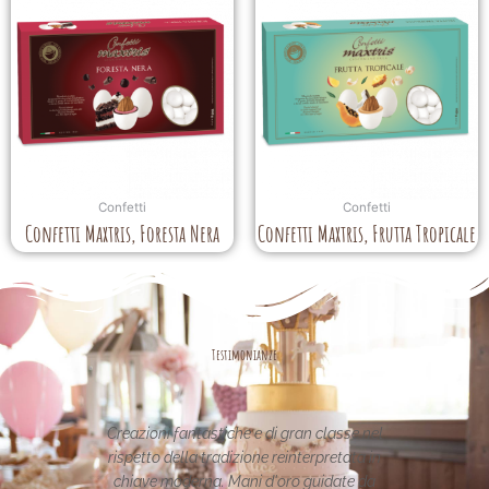
Confetti
Confetti
Confetti Maxtris, Foresta Nera
Confetti Maxtris, Frutta Tropicale
Testimonianze
stiche e di gran classe nel
Le creazioni sono fantastiche e
radizione reinterpretata in
uniche..raffinate eleganti....complimen
a. Mani d'oro guidate da
per la vostra pagina,piena di idee!graz