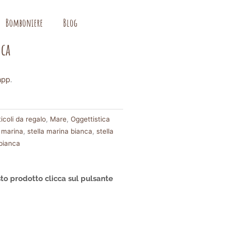
Bomboniere
Blog
nca
app
.
coli da regalo
,
Mare
,
Oggettistica
a marina
,
stella marina bianca
,
stella
 bianca
to prodotto clicca sul pulsante