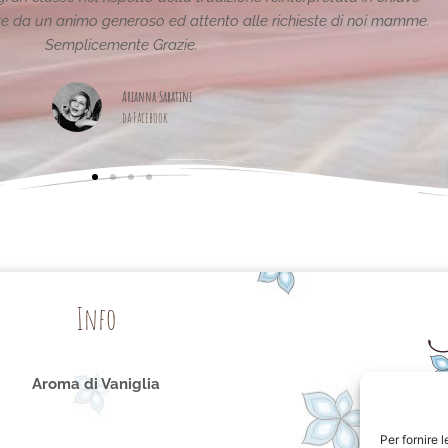
pagina,piena di idee!grazie
Maria Teresa Masela
da Facebook
Info
Aroma di Vaniglia
Per fornire 