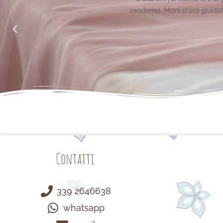
alle richieste di noi mamme.
Contatti
339 2646638
whatsapp