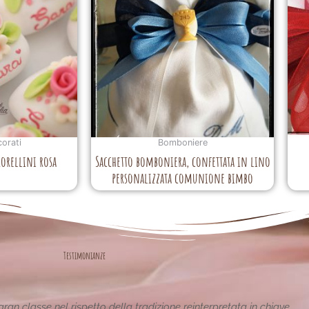
corati
Bomboniere
iorellini rosa
Sacchetto bomboniera, confettata in lino
personalizzata comunione bimbo
Testimonianze
tiche e uniche..raffinate eleganti....complimenti per la vostra