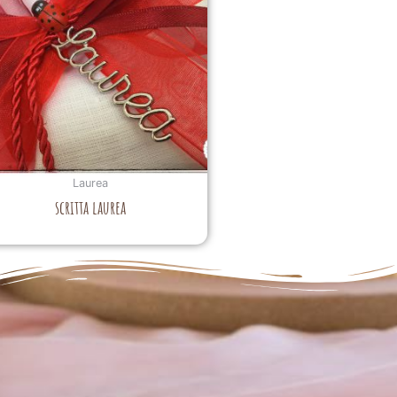
Laurea
scritta laurea
La perfezione e l' armonia che è palese nei tuoi lavori