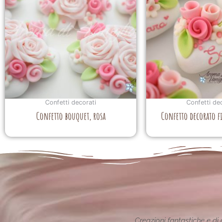
Confetti decorati
Confetti de
Confetto bouquet, rosa
Confetto decorato f
ione reinterpretata in chiave
Le creazioni sono fantas