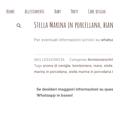
Home
Allestimenti
Baby
Party
Cake design
Stella Marina in porcellana, bia
Per eventuali informazioni scrivici su
whats
SKU
LES24/56234
Categories
Bomboniere/Arti
Tags
aroma di vaniglia
,
bomboniera
,
mare
,
stell
marina in porcellana
,
stella marina in porcellana
Se desideri maggiori informazioni su ques
Whatsapp in basso!