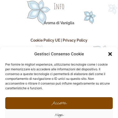
Info
Aroma di Vaniglia
Cookie Policy UE
|
Privacy Policy
Gestisci Consenso Cookie
Per fornire le migliori esperienze, utilizziamo tecnologie come i cookie
per memorizzare e/o accedere alle informazioni del dispositivo. Il
consenso a queste tecnologie ci permetterà di elaborare dati come il
comportamento di navigazione o ID unici su questo sito. Non
acconsentire o ritirare il consenso può influire negativamente su alcune
seguici sui social
caratteristiche e funzioni.
F
I
P
F
a
n
i
l
Accetta
c
s
n
i
e
t
t
c
Nega
b
a
e
k