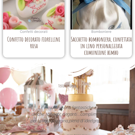
Confetti decorati
Bomboniere
Confetto decorato fiorellini
Sacchetto bomboniera, confettata
rosa
in lino personalizzata
comunione bimbo
Testimonianze
asse nel
Le creazioni sono fantastiche e
La per
etata in
uniche..raffinate eleganti....complimenti
nei 
date da
per la vostra pagina,piena di idee!grazie
pa
alle
cemente