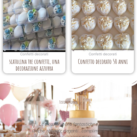
Confetti decorati
Confetti decorati
scatolina tre confetti, una
Confetto decorato 50 anni
decorazione azzurra
Testimonianze
asse nel
Le creazioni sono fantastiche e
La per
etata in
uniche..raffinate eleganti....complimenti
nei 