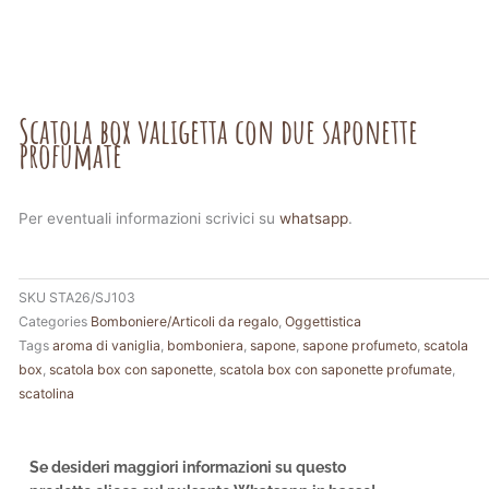
Scatola box valigetta con due saponette
profumate
Per eventuali informazioni scrivici su
whatsapp
.
SKU
STA26/SJ103
Categories
Bomboniere/Articoli da regalo
,
Oggettistica
Tags
aroma di vaniglia
,
bomboniera
,
sapone
,
sapone profumeto
,
scatola
box
,
scatola box con saponette
,
scatola box con saponette profumate
,
scatolina
Se desideri maggiori informazioni su questo