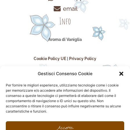
email
Info
Aroma di Vaniglia
Cookie Policy UE
|
Privacy Policy
Gestisci Consenso Cookie
Per fornire le migliori esperienze, utilizziamo tecnologie come i cookie
per memorizzare e/o accedere alle informazioni del dispositivo. Il
consenso a queste tecnologie ci permetterà di elaborare dati come il
comportamento di navigazione o ID unici su questo sito. Non
acconsentire o ritirare il consenso può influire negativamente su alcune
seguici sui social
caratteristiche e funzioni.
F
I
P
F
a
n
i
l
Accetta