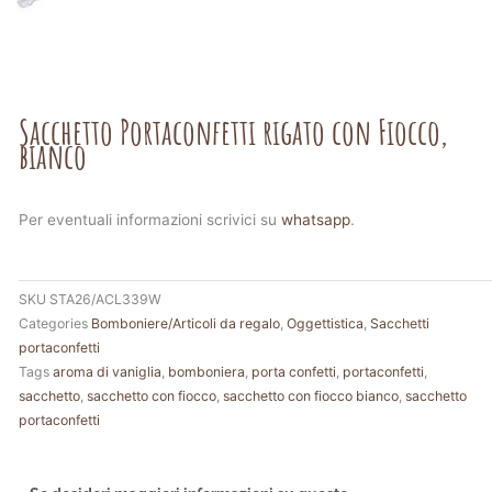
Sacchetto Portaconfetti rigato con Fiocco,
bianco
Per eventuali informazioni scrivici su
whatsapp
.
SKU
STA26/ACL339W
Categories
Bomboniere/Articoli da regalo
,
Oggettistica
,
Sacchetti
portaconfetti
Tags
aroma di vaniglia
,
bomboniera
,
porta confetti
,
portaconfetti
,
sacchetto
,
sacchetto con fiocco
,
sacchetto con fiocco bianco
,
sacchetto
portaconfetti