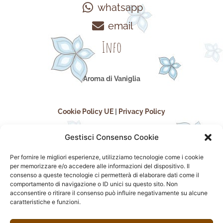
whatsapp
email
Info
Aroma di Vaniglia
Cookie Policy UE
|
Privacy Policy
Gestisci Consenso Cookie
Per fornire le migliori esperienze, utilizziamo tecnologie come i cookie
per memorizzare e/o accedere alle informazioni del dispositivo. Il
consenso a queste tecnologie ci permetterà di elaborare dati come il
comportamento di navigazione o ID unici su questo sito. Non
acconsentire o ritirare il consenso può influire negativamente su alcune
seguici sui social
caratteristiche e funzioni.
F
I
P
F