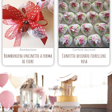
Bomboniere
Confetti decorati
Bomboniera uncinetto a forma
Confetto decorato fiorellini
di fiore
rosa
Testimonianze
asse nel
Le creazioni sono fantastiche e
La per