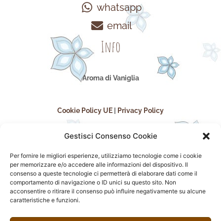
whatsapp
email
Info
Aroma di Vaniglia
Cookie Policy UE
|
Privacy Policy
Gestisci Consenso Cookie
Per fornire le migliori esperienze, utilizziamo tecnologie come i cookie
per memorizzare e/o accedere alle informazioni del dispositivo. Il
consenso a queste tecnologie ci permetterà di elaborare dati come il
comportamento di navigazione o ID unici su questo sito. Non
acconsentire o ritirare il consenso può influire negativamente su alcune
seguici sui social
caratteristiche e funzioni.
F
I
P
F