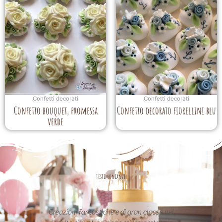
Confetti decorati
Confetti decorati
Confetto bouquet, promessa
Confetto decorato fiorellini blu
verde
Testimonianze
lasse nel
Le creazioni sono fantastiche e
La pe