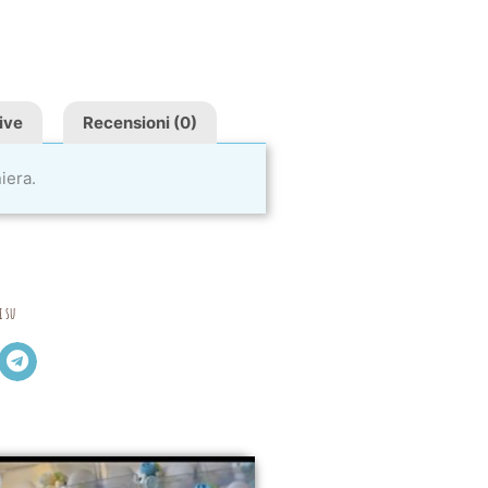
ive
Recensioni (0)
iera.
i su