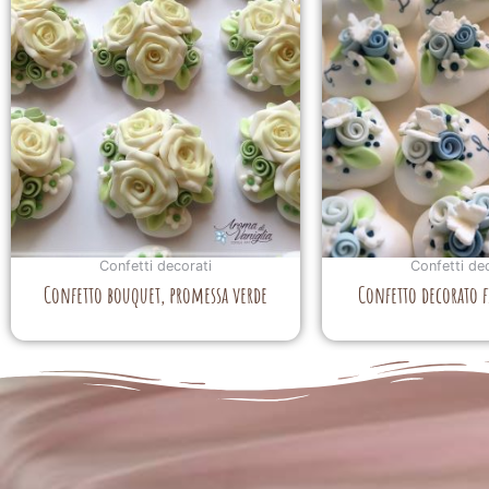
Confetti decorati
Confetti de
Confetto bouquet, promessa verde
Confetto decorato f