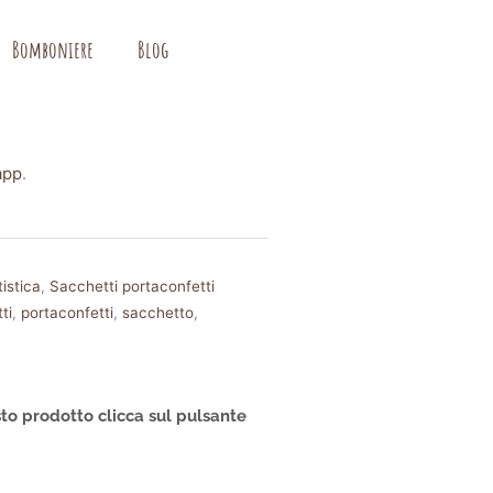
Bomboniere
Blog
app
.
istica
,
Sacchetti portaconfetti
ti
,
portaconfetti
,
sacchetto
,
to prodotto clicca sul pulsante