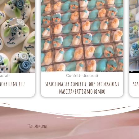
corati
Confetti decorati
iorellini blu
scatolina tre confetti, due decorazioni
sca
nascita/battesimo bimbo
Testimonianze