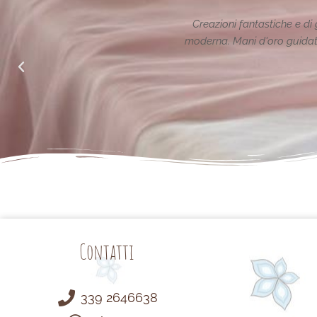
n classe nel rispetto della tradizione reinterpretata in chiave
a un animo generoso ed attento alle richieste di noi mamme.
Semplicemente Grazie.
Arianna Sabatini
da Facebook
Contatti
339 2646638