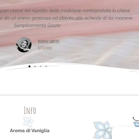
Le creazioni sono fantastiche e uniche..raffinate eleganti..
pagina,piena di idee!grazie
Maria Teresa Masela
da Facebook
Info
Aroma di Vaniglia