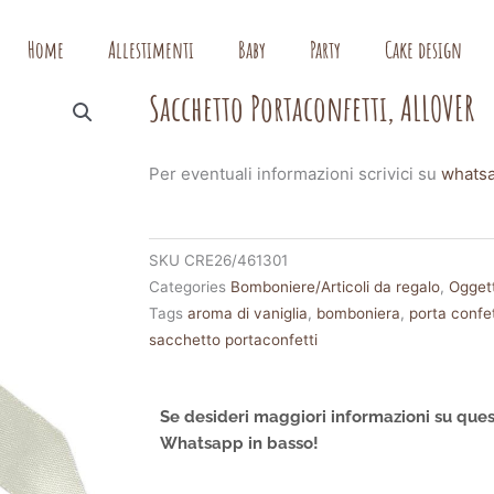
Home
Allestimenti
Baby
Party
Cake design
Sacchetto Portaconfetti, ALLOVER
Per eventuali informazioni scrivici su
whats
SKU
CRE26/461301
Categories
Bomboniere/Articoli da regalo
,
Oggett
Tags
aroma di vaniglia
,
bomboniera
,
porta confet
sacchetto portaconfetti
Se desideri maggiori informazioni su ques
Whatsapp in basso!