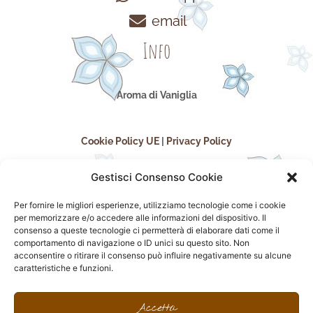
email
Info
Aroma di Vaniglia
Cookie Policy UE
|
Privacy Policy
Gestisci Consenso Cookie
Per fornire le migliori esperienze, utilizziamo tecnologie come i cookie
per memorizzare e/o accedere alle informazioni del dispositivo. Il
consenso a queste tecnologie ci permetterà di elaborare dati come il
comportamento di navigazione o ID unici su questo sito. Non
acconsentire o ritirare il consenso può influire negativamente su alcune
seguici sui social
caratteristiche e funzioni.
F
I
P
F
a
n
i
l
Accetta