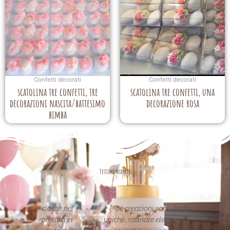
Confetti decorati
Confetti decorati
scatolina tre confetti, tre
scatolina tre confetti, una
decorazioni nascita/battesimo
decorazione rosa
bimba
Testimonianze
asse nel
Le creazioni sono fantastiche e
La per
etata in
uniche..raffinate eleganti....complimenti
nei 