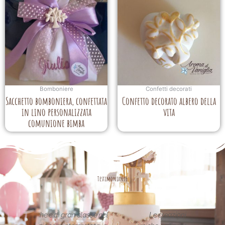
Bomboniere
Confetti decorati
Sacchetto bomboniera, confettata
Confetto decorato albero della
in lino personalizzata
vita
comunione bimba
Testimonianze
asse nel
Le creazioni sono fantastiche e
La per