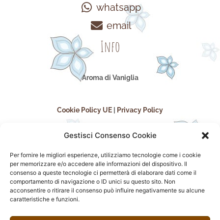
whatsapp
email
Info
Aroma di Vaniglia
Cookie Policy UE
|
Privacy Policy
Gestisci Consenso Cookie
Per fornire le migliori esperienze, utilizziamo tecnologie come i cookie
per memorizzare e/o accedere alle informazioni del dispositivo. Il
consenso a queste tecnologie ci permetterà di elaborare dati come il
comportamento di navigazione o ID unici su questo sito. Non
acconsentire o ritirare il consenso può influire negativamente su alcune
seguici sui social
caratteristiche e funzioni.
F
I
P
F