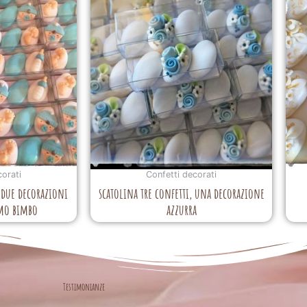
corati
Confetti decorati
, due decorazioni
scatolina tre confetti, una decorazione
imo bimbo
azzurra
Testimonianze