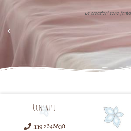
ione reinterpretata in chiave
Le creazioni sono fantas
alle richieste di noi mamme.
Contatti
339 2646638