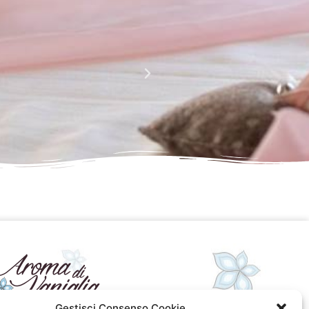
La perfezione e l' armonia che è palese nei tuoi lavori
Complimenti davvero!!!!
Giusy Rizzo
da Facebook
Gestisci Consenso Cookie