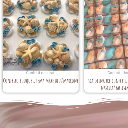
Confetti decorati
Confetti de
Confetto bouquet, tema mare blu/marrone
scatolina tre confetti
nascita/battes