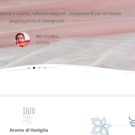
tiche e uniche..raffinate eleganti....complimenti per la vostra
pagina,piena di idee!grazie
Maria Teresa Masela
da Facebook
Info
Aroma di Vaniglia