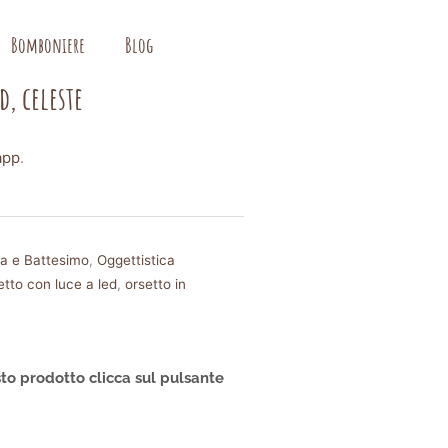
Bomboniere
Blog
d, celeste
app
.
ta e Battesimo
,
Oggettistica
etto con luce a led
,
orsetto in
to prodotto clicca sul pulsante