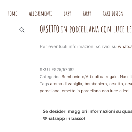
Home
Allestimenti
Baby
Party
Cake design
ORSETTO in porcellana con luce le
Per eventuali informazioni scrivici su
whats
SKU
LES25/57082
Categories
Bomboniere/Articoli da regalo
,
Nasci
Tags
aroma di vaniglia
,
bomboniera
,
orsetto
,
ors
porcellana
,
orsetto in porcellana con luce a led
Se desideri maggiori informazioni su ques
Whatsapp in basso!