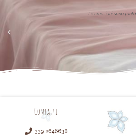
ione reinterpretata in chiave
Le creazioni sono fantas
alle richieste di noi mamme.
Contatti
339 2646638