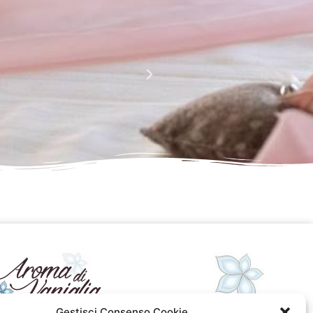
La perfezione e l' armonia che è palese nei tuoi lavori
Complimenti davvero!!!!
Giusy Rizzo
da Facebook
Gestisci Consenso Cookie