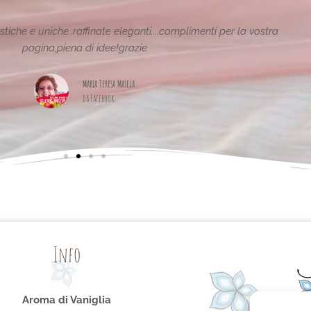
tiche e uniche..raffinate eleganti....complimenti per la vostra
pagina,piena di idee!grazie
Maria Teresa Masela
da Facebook
Info
Aroma di Vaniglia