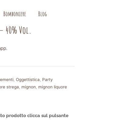
Bomboniere
Blog
 – 40% Vol.
app.
ementi
,
Oggettistica
,
Party
ore strega
,
mignon
,
mignon liquore
to prodotto clicca sul pulsante