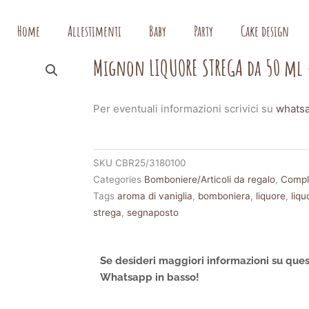
Home
Allestimenti
Baby
Party
Cake design
Mignon LIQUORE STREGA da 50 ml
Per eventuali informazioni scrivici su
whats
SKU
CBR25/3180100
Categories
Bomboniere/Articoli da regalo
,
Compl
Tags
aroma di vaniglia
,
bomboniera
,
liquore
,
liqu
strega
,
segnaposto
Se desideri maggiori informazioni su ques
Whatsapp in basso!