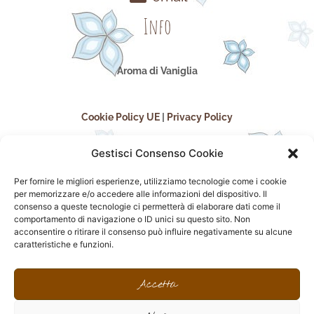
Info
Aroma di Vaniglia
Cookie Policy UE
|
Privacy Policy
Gestisci Consenso Cookie
Per fornire le migliori esperienze, utilizziamo tecnologie come i cookie
per memorizzare e/o accedere alle informazioni del dispositivo. Il
consenso a queste tecnologie ci permetterà di elaborare dati come il
comportamento di navigazione o ID unici su questo sito. Non
acconsentire o ritirare il consenso può influire negativamente su alcune
seguici sui social
caratteristiche e funzioni.
F
I
P
F
a
n
i
l
Accetta
c
s
n
i
e
t
t
c