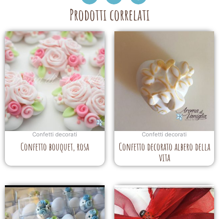
Prodotti correlati
Confetti decorati
Confetti decorati
Confetto bouquet, rosa
Confetto decorato albero della
vita