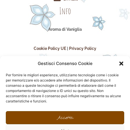
Info
Aroma di Vaniglia
Cookie Policy UE
|
Privacy Policy
Gestisci Consenso Cookie
Per fornire le migliori esperienze, utilizziamo tecnologie come i cookie
per memorizzare e/o accedere alle informazioni del dispositivo. Il
consenso a queste tecnologie ci permetterà di elaborare dati come il
comportamento di navigazione o ID unici su questo sito. Non
acconsentire o ritirare il consenso può influire negativamente su alcune
seguici sui social
caratteristiche e funzioni.
F
I
P
F
a
n
i
l
Accetta
c
s
n
i
e
t
t
c