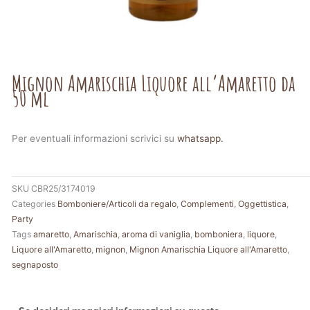
Mignon Amarischia Liquore all’Amaretto da
50 ml
Per eventuali informazioni scrivici su
whatsapp.
SKU
CBR25/3174019
Categories
Bomboniere/Articoli da regalo
,
Complementi
,
Oggettistica
,
Party
Tags
amaretto
,
Amarischia
,
aroma di vaniglia
,
bomboniera
,
liquore
,
Liquore all'Amaretto
,
mignon
,
Mignon Amarischia Liquore all'Amaretto
,
segnaposto