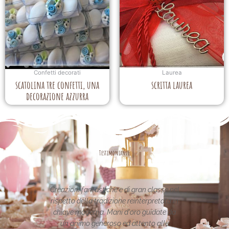
Confetti decorati
Laurea
scatolina tre confetti, una
scritta laurea
decorazione azzurra
Testimonianze
stiche e di gran classe nel
Le creazioni sono fantastiche e
radizione reinterpretata in
uniche..raffinate eleganti....complimen
a. Mani d'oro guidate da
per la vostra pagina,piena di idee!graz
neroso ed attento alle