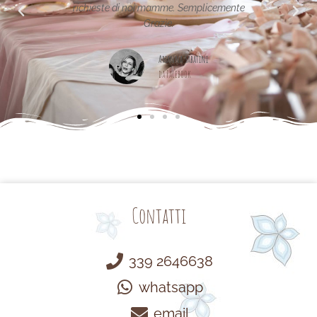
noi mamme. Semplicemente
Maria Teresa Masela
Grazie.
da Facebook
Arianna Sabatini
da Facebook
Contatti
339 2646638
whatsapp
email