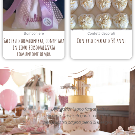
Bomboniere
Confetti decorati
Sacchetto bomboniera, confettata
Confetto decorato 50 anni
in lino personalizzata
comunione bimba
Testimonianze
asse nel
Le creazioni sono fantastiche e
La per
etata in
uniche..raffinate eleganti....complimenti
nei 
date da
per la vostra pagina,piena di idee!grazie
pa
alle