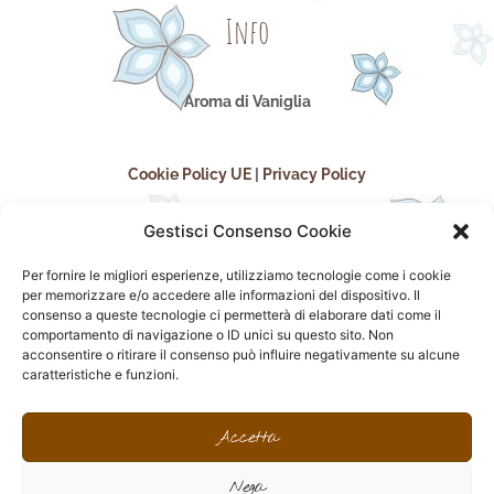
Info
Aroma di Vaniglia
Cookie Policy UE
|
Privacy Policy
Gestisci Consenso Cookie
Per fornire le migliori esperienze, utilizziamo tecnologie come i cookie
per memorizzare e/o accedere alle informazioni del dispositivo. Il
consenso a queste tecnologie ci permetterà di elaborare dati come il
comportamento di navigazione o ID unici su questo sito. Non
acconsentire o ritirare il consenso può influire negativamente su alcune
seguici sui social
caratteristiche e funzioni.
F
I
P
F
a
n
i
l
Accetta
c
s
n
i
e
t
t
c
Nega
b
a
e
k