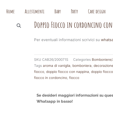
Home
Allestimenti
Baby
Party
Cake design
Doppio Fiocco in cordoncino con
Per eventuali informazioni scrivici su
whats
SKU
CAB26/200071S
Categories
Bomboniere/A
Tags
aroma di vaniglia
,
bomboniera
,
decorazion
fiocco
,
doppio fiocco con nappina
,
doppio fiocc
fiocco in cordoncino
,
fiocco
Se desideri maggiori informazioni su ques
Whatsapp in basso!