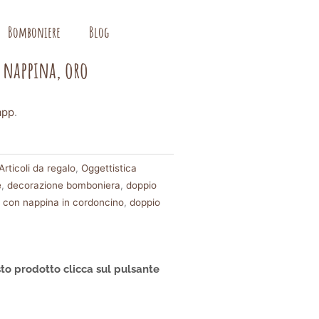
Bomboniere
Blog
 nappina, oro
app
.
rticoli da regalo
,
Oggettistica
e
,
decorazione bomboniera
,
doppio
o con nappina in cordoncino
,
doppio
to prodotto clicca sul pulsante