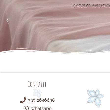
ione reinterpretata in chiave
Le creazioni sono fantas
alle richieste di noi mamme.
Contatti
339 2646638
whatsapp