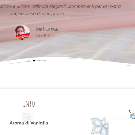
tiche e uniche..raffinate eleganti....complimenti per la vostra
pagina,piena di idee!grazie
Maria Teresa Masela
da Facebook
Info
Aroma di Vaniglia