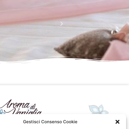
La perfezione e l' armonia che è palese nei tuoi lavori
Complimenti davvero!!!!
Giusy Rizzo
da Facebook
Gestisci Consenso Cookie
seguici sui social