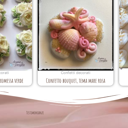
corati
Confetti decorati
romessa verde
Confetto bouquet, tema mare rosa
Testimonianze