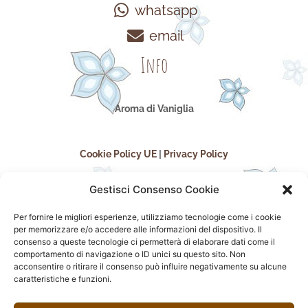
whatsapp
email
Info
Aroma di Vaniglia
Cookie Policy UE
|
Privacy Policy
Gestisci Consenso Cookie
Per fornire le migliori esperienze, utilizziamo tecnologie come i cookie
per memorizzare e/o accedere alle informazioni del dispositivo. Il
consenso a queste tecnologie ci permetterà di elaborare dati come il
comportamento di navigazione o ID unici su questo sito. Non
acconsentire o ritirare il consenso può influire negativamente su alcune
seguici sui social
caratteristiche e funzioni.
F
I
P
F