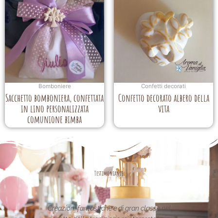
Bomboniere
Confetti decorati
Sacchetto bomboniera, confettata
Confetto decorato albero della
in lino personalizzata
vita
comunione bimba
Testimonianze
oni fantastiche e di gran classe nel
Le creazioni sono fantas