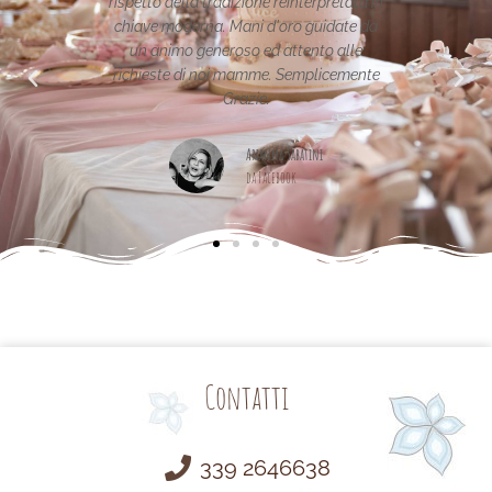
to della tradizione reinterpretata in
uniche..raffinate eleganti...
ve moderna. Mani d'oro guidate da
per la vostra pagina,piena di
 animo generoso ed attento alle
este di noi mamme. Semplicemente
Maria Teresa M
Grazie.
da Facebook
Arianna Sabatini
da Facebook
Contatti
339 2646638