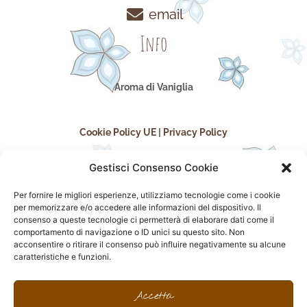
email
Info
Aroma di Vaniglia
Cookie Policy UE
|
Privacy Policy
Gestisci Consenso Cookie
Per fornire le migliori esperienze, utilizziamo tecnologie come i cookie
per memorizzare e/o accedere alle informazioni del dispositivo. Il
consenso a queste tecnologie ci permetterà di elaborare dati come il
comportamento di navigazione o ID unici su questo sito. Non
acconsentire o ritirare il consenso può influire negativamente su alcune
seguici sui social
caratteristiche e funzioni.
F
I
P
F
a
n
i
l
Accetta
c
s
n
i