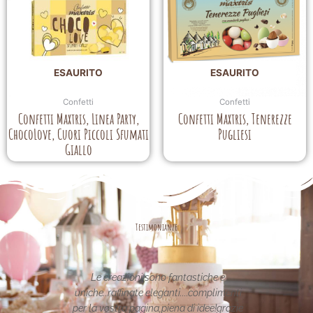
ESAURITO
ESAURITO
Confetti
Confetti
Confetti Maxtris, Linea Party,
Confetti Maxtris, Tenerezze
ChocoLove, Cuori Piccoli Sfumati
Pugliesi
Giallo
Testimonianze
asse nel
Le creazioni sono fantastiche e
La per
etata in
uniche..raffinate eleganti....complimenti
nei 
date da
per la vostra pagina,piena di idee!grazie
pa