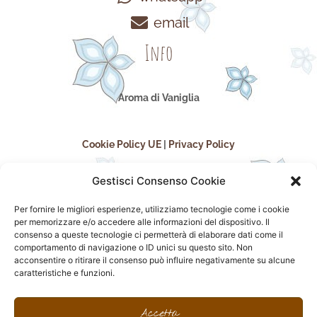
email
Info
Aroma di Vaniglia
Cookie Policy UE
|
Privacy Policy
Gestisci Consenso Cookie
Per fornire le migliori esperienze, utilizziamo tecnologie come i cookie
per memorizzare e/o accedere alle informazioni del dispositivo. Il
consenso a queste tecnologie ci permetterà di elaborare dati come il
comportamento di navigazione o ID unici su questo sito. Non
acconsentire o ritirare il consenso può influire negativamente su alcune
seguici sui social
caratteristiche e funzioni.
F
I
P
F
a
n
i
l
Accetta