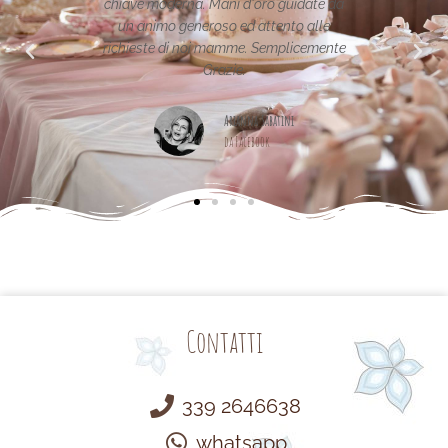
oderna. Mani d'oro guidate da
per la vostra pagina,piena di ide
mo generoso ed attento alle
e di noi mamme. Semplicemente
Maria Teresa Masela
Grazie.
da Facebook
Arianna Sabatini
da Facebook
Contatti
339 2646638
whatsapp