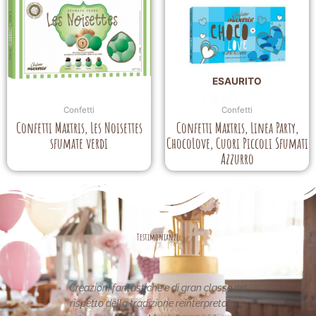
ESAURITO
Confetti
Confetti
Confetti Maxtris, Les Noisettes
Confetti Maxtris, Linea Party,
sfumate verdi
ChocoLove, Cuori Piccoli Sfumati
Azzurro
Testimonianze
 fantastiche e di gran classe nel
Le creazioni sono fantastic
della tradizione reinterpretata in
uniche..raffinate eleganti....com