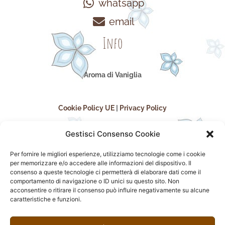
whatsapp
email
Info
Aroma di Vaniglia
Cookie Policy UE
|
Privacy Policy
Gestisci Consenso Cookie
Per fornire le migliori esperienze, utilizziamo tecnologie come i cookie
per memorizzare e/o accedere alle informazioni del dispositivo. Il
consenso a queste tecnologie ci permetterà di elaborare dati come il
comportamento di navigazione o ID unici su questo sito. Non
acconsentire o ritirare il consenso può influire negativamente su alcune
seguici sui social
caratteristiche e funzioni.
F
I
P
F