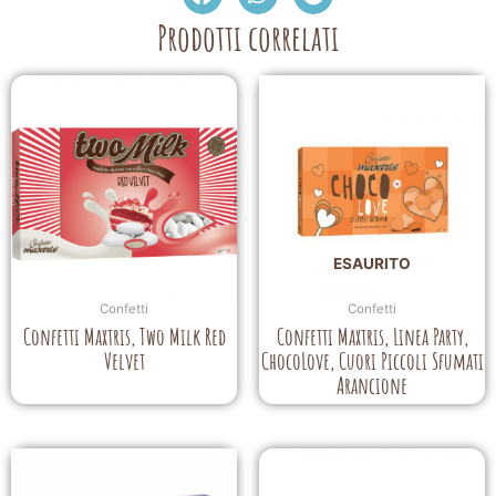
Prodotti correlati
ESAURITO
Confetti
Confetti
Confetti Maxtris, Two Milk Red
Confetti Maxtris, Linea Party,
Velvet
ChocoLove, Cuori Piccoli Sfumati
Arancione