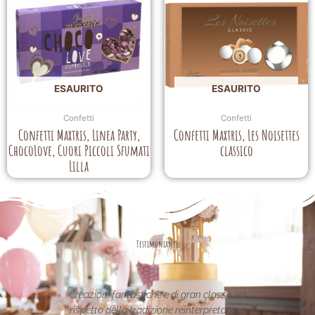
ESAURITO
ESAURITO
Confetti
Confetti
Confetti Maxtris, Linea Party,
Confetti Maxtris, Les Noisettes
ChocoLove, Cuori Piccoli Sfumati
classico
Lilla
Testimonianze
eazioni!
Creazioni fantastiche e di gran classe nel
Le
 rendere
rispetto della tradizione reinterpretata in
uniche