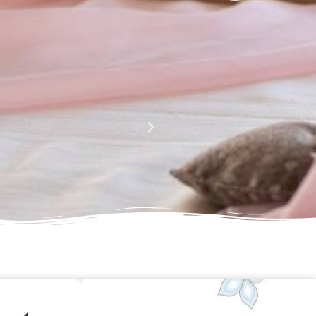
La perfezione e l' armonia che è palese nei tuoi lavori
Complimenti davvero!!!!
Giusy Rizzo
da Facebook