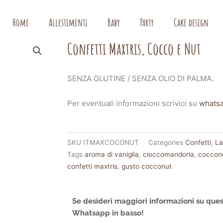
Home
Allestimenti
Baby
Party
Cake design
Confetti Maxtris, Cocco e Nut
SENZA GLUTINE / SENZA OLIO DI PALMA.
Per eventuali informazioni scrivici su
whats
SKU
ITMAXCOCONUT
Categories
Confetti
,
La
Tags
aroma di vaniglia
,
cioccomandorla
,
coccon
confetti maxtris
,
gusto cocconut
Se desideri maggiori informazioni su ques
Whatsapp in basso!