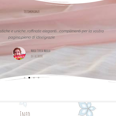
Testimonianze
tiche e uniche..raffinate eleganti....complimenti per la vostra
pagina,piena di idee!grazie
Maria Teresa Masela
da Facebook
Info