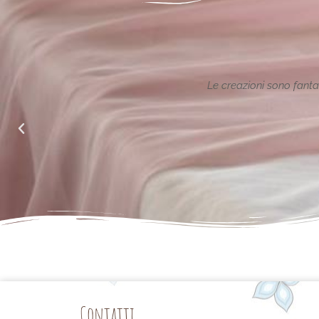
ione reinterpretata in chiave
Le creazioni sono fantas
alle richieste di noi mamme.
Contatti