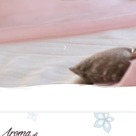
La perfezione e l' armonia che è palese nei tuoi lavori
Complimenti davvero!!!!
Giusy Rizzo
da Facebook