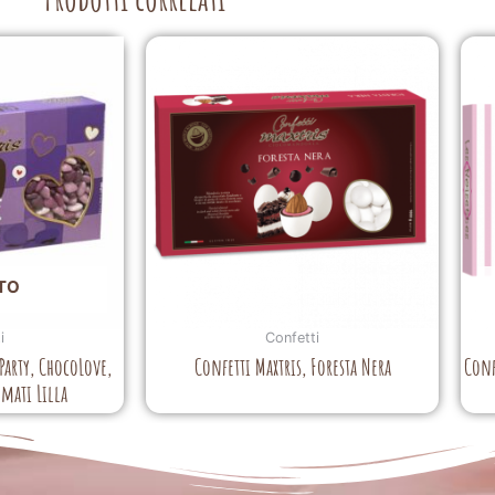
TO
i
Confetti
 Party, ChocoLove,
Confetti Maxtris, Foresta Nera
Conf
umati Lilla