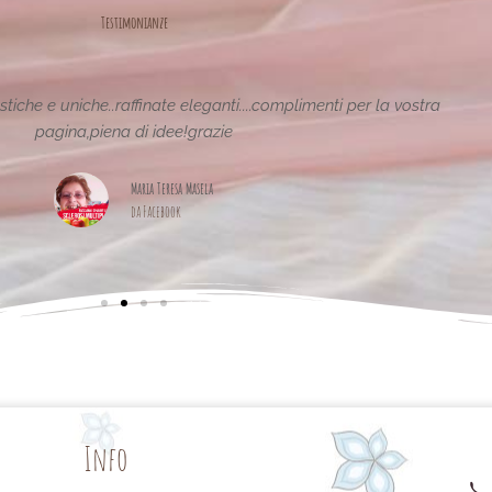
Testimonianze
tiche e uniche..raffinate eleganti....complimenti per la vostra
pagina,piena di idee!grazie
Maria Teresa Masela
da Facebook
Info