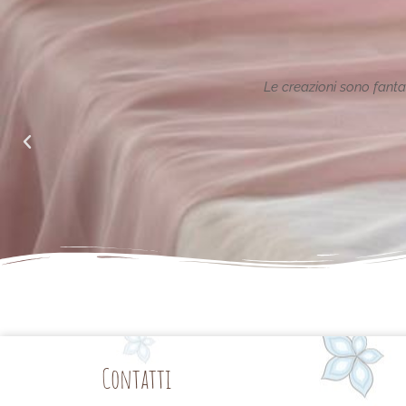
ione reinterpretata in chiave
Le creazioni sono fantas
alle richieste di noi mamme.
Contatti