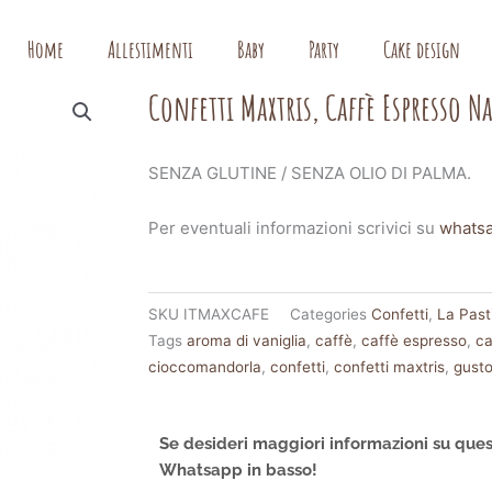
Home
Allestimenti
Baby
Party
Cake design
Confetti Maxtris, Caffè Espresso 
SENZA GLUTINE / SENZA OLIO DI PALMA.
Per eventuali informazioni scrivici su
whats
SKU
ITMAXCAFE
Categories
Confetti
,
La Past
Tags
aroma di vaniglia
,
caffè
,
caffè espresso
,
ca
cioccomandorla
,
confetti
,
confetti maxtris
,
gusto
Se desideri maggiori informazioni su ques
Whatsapp in basso!