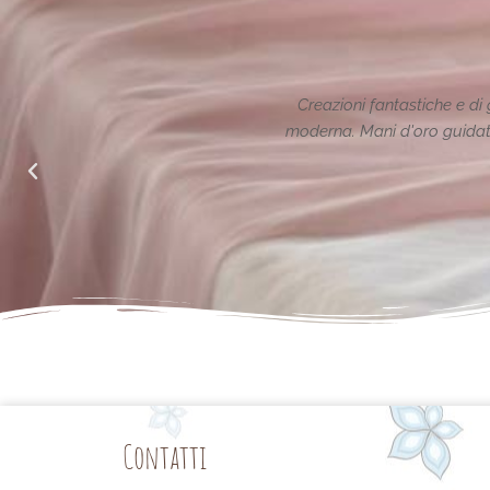
ione reinterpretata in chiave
Le creazioni sono fanta
alle richieste di noi mamme.
Contatti