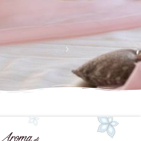
La perfezione e l' armonia che è palese nei tuoi lavor
Complimenti davvero!!!!
Giusy Rizzo
da Facebook