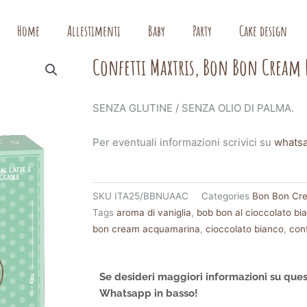
Home
Allestimenti
Baby
Party
Cake design
Confetti Maxtris, Bon Bon Crea
SENZA GLUTINE / SENZA OLIO DI PALMA.
Per eventuali informazioni scrivici su
whats
SKU
ITA25/BBNUAAC
Categories
Bon Bon Cr
Tags
aroma di vaniglia
,
bob bon al cioccolato bi
bon cream acquamarina
,
cioccolato bianco
,
conf
Se desideri maggiori informazioni su ques
Whatsapp in basso!