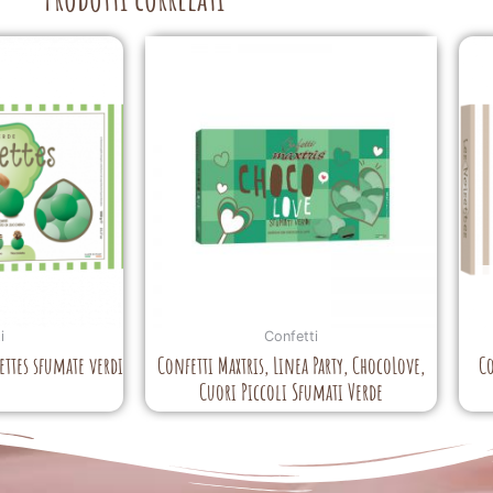
i
Confetti
settes sfumate verdi
Confetti Maxtris, Linea Party, ChocoLove,
Co
Cuori Piccoli Sfumati Verde