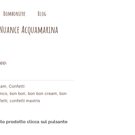
Bomboniere
Blog
m Nuance Acquamarina
app.
eam
,
Confetti
anco
,
bon bon
,
bon bon cream
,
bon
etti
,
confetti maxtris
to prodotto clicca sul pulsante