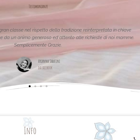
Testimonianze
stiche e uniche..raffinate eleganti....complimenti per la vostra
pagina,piena di idee!grazie
Maria Teresa Masela
da Facebook
Info