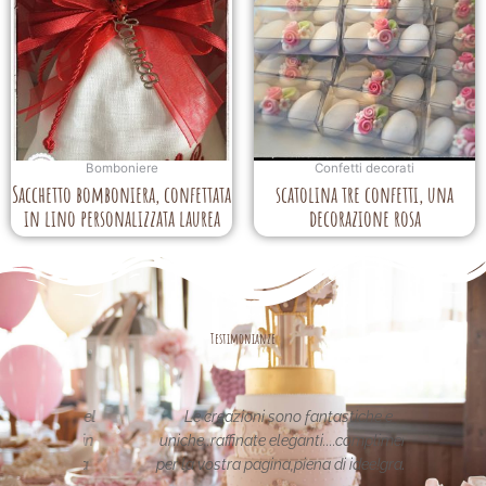
Bomboniere
Confetti decorati
Sacchetto bomboniera, confettata
scatolina tre confetti, una
in lino personalizzata laurea
decorazione rosa
Testimonianze
asse nel
Le creazioni sono fantastiche e
La per
etata in
uniche..raffinate eleganti....complimenti
nei 
date da
per la vostra pagina,piena di idee!grazie
pa