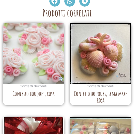
Prodotti correlati
Confetti decorati
Confetti decorati
Confetto bouquet, rosa
Confetto bouquet, tema mare
rosa