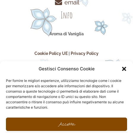
email
Info
Aroma di Vaniglia
Cookie Policy UE
|
Privacy Policy
Gestisci Consenso Cookie
Per fornire le migliori esperienze, utilizziamo tecnologie come i cookie
per memorizzare e/o accedere alle informazioni del dispositivo. Il
consenso a queste tecnologie ci permetterà di elaborare dati come il
comportamento di navigazione o ID unici su questo sito. Non
acconsentire o ritirare il consenso può influire negativamente su alcune
seguici sui social
caratteristiche e funzioni.
F
I
P
F
a
n
i
l
Accetta
c
s
n
i
e
t
t
c