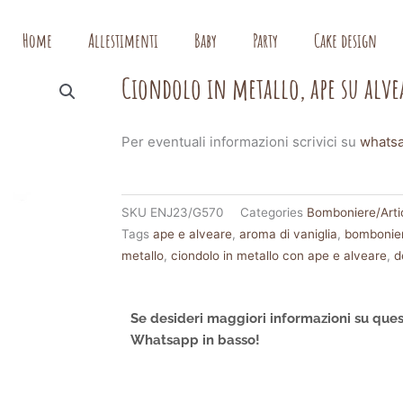
Home
Allestimenti
Baby
Party
Cake design
Ciondolo in metallo, ape su alve
Per eventuali informazioni scrivici su
whats
SKU
ENJ23/G570
Categories
Bomboniere/Artic
Tags
ape e alveare
,
aroma di vaniglia
,
bombonie
metallo
,
ciondolo in metallo con ape e alveare
,
d
Se desideri maggiori informazioni su ques
Whatsapp in basso!