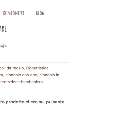
Bomboniere
Blog
are
app
.
oli da regalo
,
Oggettistica
ra
,
ciondolo con ape
,
ciondolo in
ecorazione bomboniera
to prodotto clicca sul pulsante