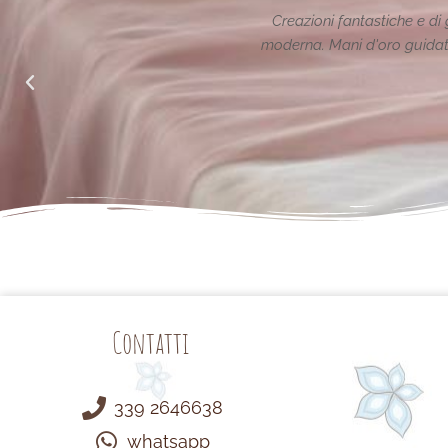
zione reinterpretata in chiave
Le creazioni sono fanta
 alle richieste di noi mamme.
Contatti
339 2646638
whatsapp