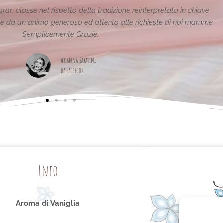
stiche e uniche..raffinate eleganti....complimenti per la vostra
pagina,piena di idee!grazie
Maria Teresa Masela
da Facebook
Info
Aroma di Vaniglia