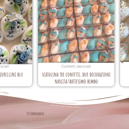
corati
Confetti decorati
iorellini blu
scatolina tre confetti, due decorazioni
nascita/battesimo bimbo
Testimonianze