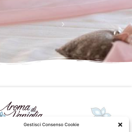
La perfezione e l' armonia che è palese nei tuoi lavor
Complimenti davvero!!!!
Giusy Rizzo
da Faceboo
Gestisci Consenso Cookie
seguici sui social