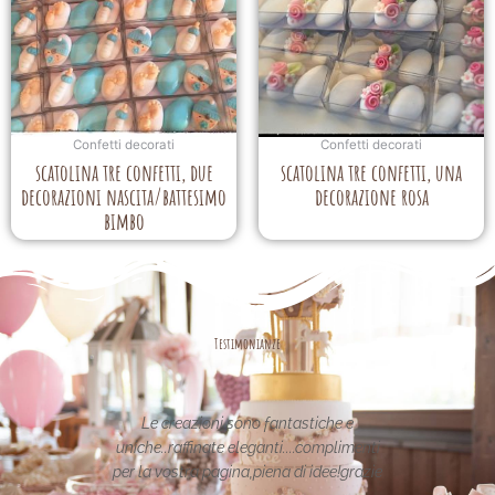
Confetti decorati
Confetti decorati
scatolina tre confetti, due
scatolina tre confetti, una
decorazioni nascita/battesimo
decorazione rosa
bimbo
Testimonianze
asse nel
Le creazioni sono fantastiche e
La per
etata in
uniche..raffinate eleganti....complimenti
nei 
date da
per la vostra pagina,piena di idee!grazie
pa