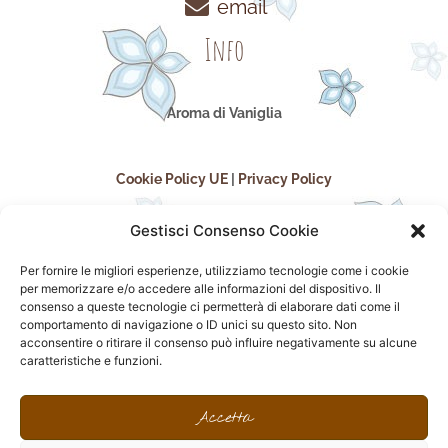
email
Info
Aroma di Vaniglia
Cookie Policy UE
|
Privacy Policy
Gestisci Consenso Cookie
Per fornire le migliori esperienze, utilizziamo tecnologie come i cookie
per memorizzare e/o accedere alle informazioni del dispositivo. Il
consenso a queste tecnologie ci permetterà di elaborare dati come il
comportamento di navigazione o ID unici su questo sito. Non
acconsentire o ritirare il consenso può influire negativamente su alcune
seguici sui social
caratteristiche e funzioni.
F
I
P
F
a
n
i
l
Accetta
c
s
n
i
e
t
t
c