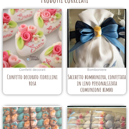
Confetti decorati
Bomboniere
Confetto decorato fiorellini
Sacchetto bomboniera, confettata
rosa
in lino personalizzata
comunione bimbo