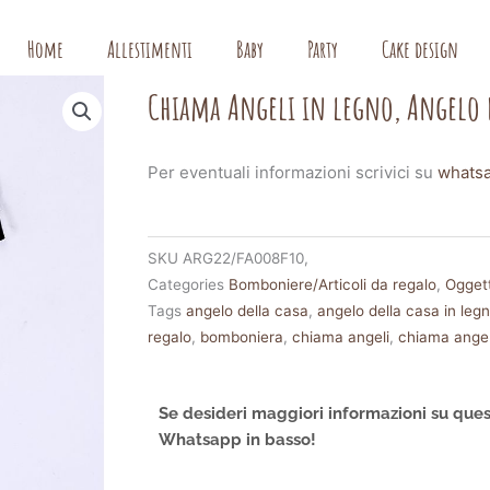
Home
Allestimenti
Baby
Party
Cake design
Chiama Angeli in legno, Angelo 
Per eventuali informazioni scrivici su
whats
SKU
ARG22/FA008F10,
Categories
Bomboniere/Articoli da regalo
,
Oggett
Tags
angelo della casa
,
angelo della casa in leg
regalo
,
bomboniera
,
chiama angeli
,
chiama angel
Se desideri maggiori informazioni su ques
Whatsapp in basso!