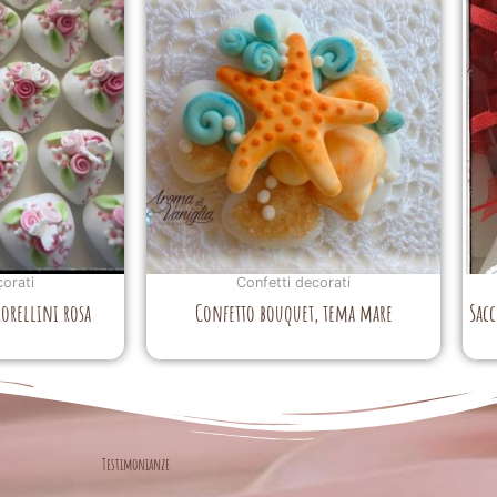
corati
Confetti decorati
iorellini rosa
Confetto bouquet, tema mare
Sacc
Testimonianze