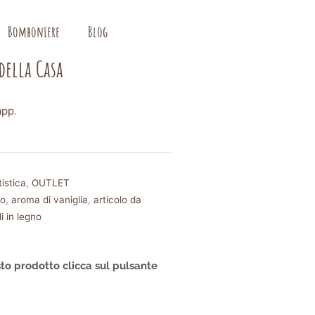
Bomboniere
Blog
della Casa
app
.
istica
,
OUTLET
no
,
aroma di vaniglia
,
articolo da
i in legno
to prodotto clicca sul pulsante