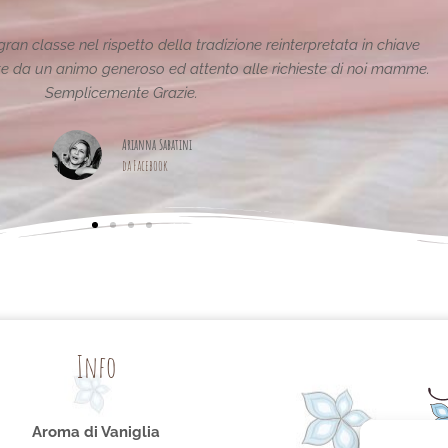
creazioni sono fantastiche e uniche..raffinate eleganti....complimenti
pagina,piena di idee!grazie
Maria Teresa Masela
da Facebook
Info
Aroma di Vaniglia