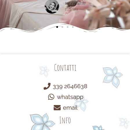
Arianna Sabatini
da Facebook
Contatti
339 2646638
whatsapp
email
Info