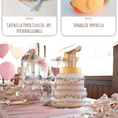
Baby
Baby
Catenella Porta Ciuccio, ape,
Sonaglio paperella
personalizzabile
Testimonianze
ntastiche e di gran classe nel
Le creazioni sono fantastiche 
a tradizione reinterpretata in
uniche..raffinate eleganti....compli
rna. Mani d'oro guidate da
per la vostra pagina,piena di idee!g
 generoso ed attento alle
i noi mamme. Semplicemente
Maria Teresa Masela
Grazie.
da Facebook