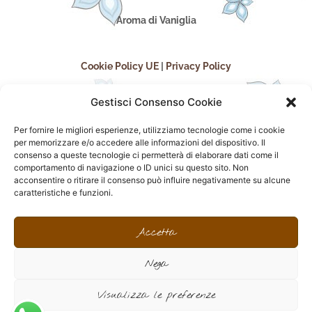
Aroma di Vaniglia
Cookie Policy UE
|
Privacy Policy
Gestisci Consenso Cookie
Per fornire le migliori esperienze, utilizziamo tecnologie come i cookie
per memorizzare e/o accedere alle informazioni del dispositivo. Il
consenso a queste tecnologie ci permetterà di elaborare dati come il
comportamento di navigazione o ID unici su questo sito. Non
acconsentire o ritirare il consenso può influire negativamente su alcune
seguici sui social
caratteristiche e funzioni.
F
I
P
F
a
n
i
l
Accetta
c
s
n
i
e
t
t
c
Nega
b
a
e
k
o
g
r
r
sito realizzato da
Effegweb
o
r
e
Visualizza le preferenze
k
a
s
-
m
t