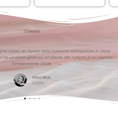
Testimonianze
stiche e uniche..raffinate eleganti....complimenti per la vostra
pagina,piena di idee!grazie
Maria Teresa Masela
da Facebook