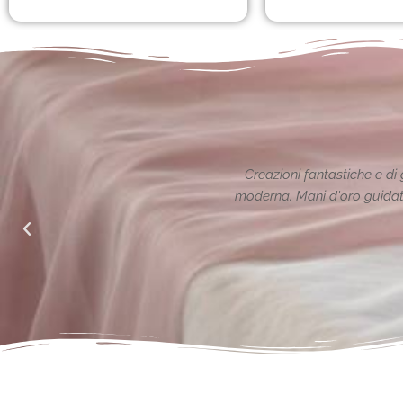
ione reinterpretata in chiave
Le creazioni sono fanta
alle richieste di noi mamme.