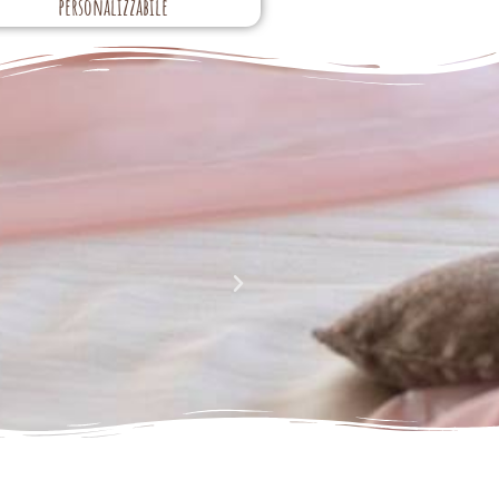
personalizzabile
La perfezione e l' armonia che è palese nei tuoi lavor
Complimenti davvero!!!!
Giusy Rizzo
da Facebook