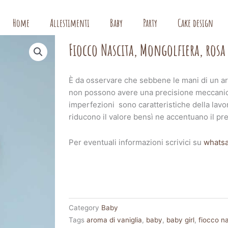
Home
Allestimenti
Baby
Party
Cake design
Fiocco Nascita, Mongolfiera, rosa
È da osservare che sebbene le mani di un arti
non possono avere una precisione meccanica
imperfezioni sono caratteristiche della lavo
riducono il valore bensì ne accentuano il pre
Per eventuali informazioni scrivici su
whats
Category
Baby
Tags
aroma di vaniglia
,
baby
,
baby girl
,
fiocco n