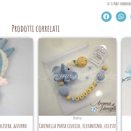
Se ti piace condivid
Prodotti correlati
Baby
lfiera, azzurro
Catenella porta ciuccio, elefantino, celeste