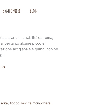
Bomboniere
Blog
sta siano di un’abilità estrema,
, pertanto alcune piccole
razione artigianale e quindi non ne
gio.
app
ascita
,
fiocco nascita mongolfiera
,